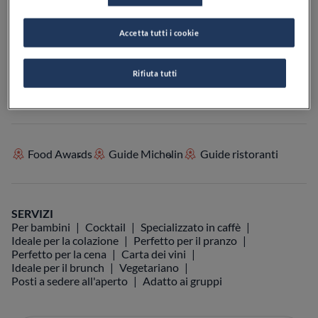
Accetta tutti i cookie
VEDI SULLA MAPPA
+39 02 8058 05230
Rifiuta tutti
VISIT WEBSITE
Food Awards
Guide Michelin
Guide ristoranti
SERVIZI
Per bambini
Cocktail
Specializzato in caffè
Ideale per la colazione
Perfetto per il pranzo
Perfetto per la cena
Carta dei vini
Ideale per il brunch
Vegetariano
Posti a sedere all'aperto
Adatto ai gruppi