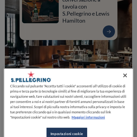
tavola con
S.Pellegrino e Lewis
Hamilton
Cliccando sul pulsante "Accetta tutti i cookie" acconsenti all'utilizzo di cookie di
prima e terza parte (o tecnologie simili) al fine di migliorare la tua esperienza di
0
0
0
0
0
navigazione web, fare valutazioni sui nostri utenti, raccogliere informazioni utili
per consentire a noi e ai nostri partner di fornirti annunci personalizzati in base
ai tuoi interessi. Scopri di più sulla nostra informativa sulla privacy e imposta le
tue preferenze cliccando qui o in qualsiasi momento cliccando sul link
"Impostazioni cookie" sul nostro sito web.
Maggiori informazioni
Via Privata Fratelli Gabba, 7b
20121
Milano
MI
Italia
Impostazioni cookie
APERTO
VEDI ORARI