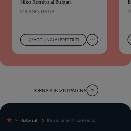
Niko Romito al Bulgari
B
MILANO, ITALIA
M
AGGIUNGI AI PREFERITI
TORNA A INIZIO PAGINA
Ristoranti
Il Ristorante - Niko Romito
Home