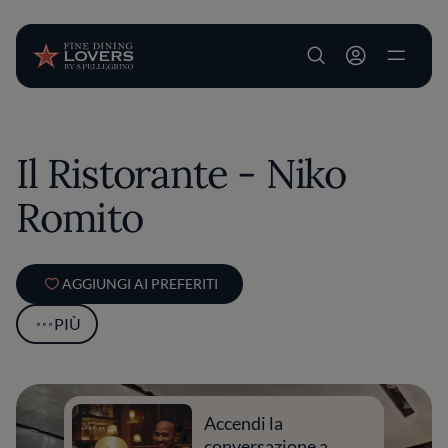
User account m
Salta al contenuto principale
Il Ristorante - Niko
Romito
AGGIUNGI AI PREFERITI
PIÙ
Accendi la
conversazione a