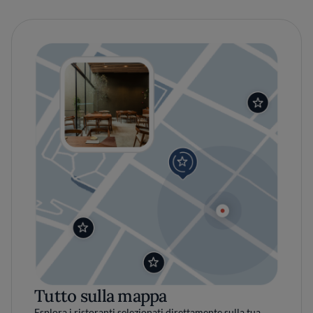
Tutto sulla mappa
Esplora i ristoranti selezionati direttamente sulla tua