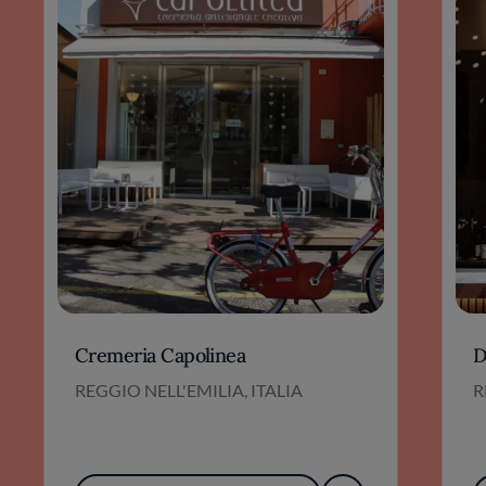
Cremeria Capolinea
D
REGGIO NELL'EMILIA, ITALIA
R