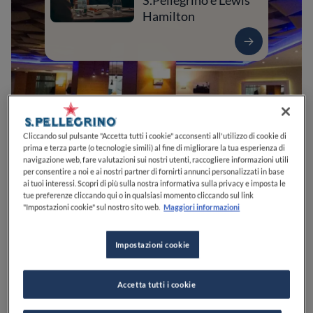
S.Pellegrino e Lewis
Hamilton
Cliccando sul pulsante "Accetta tutti i cookie" acconsenti all'utilizzo di cookie di
prima e terza parte (o tecnologie simili) al fine di migliorare la tua esperienza di
navigazione web, fare valutazioni sui nostri utenti, raccogliere informazioni utili
per consentire a noi e ai nostri partner di fornirti annunci personalizzati in base
ai tuoi interessi. Scopri di più sulla nostra informativa sulla privacy e imposta le
0
0
0
0
0
tue preferenze cliccando qui o in qualsiasi momento cliccando sul link
"Impostazioni cookie" sul nostro sito web.
Maggiori informazioni
Impostazioni cookie
Viale Umberto I, 65
42123
Reggio nell'Emilia
RE
Italia
CHIUSO
Apre
Venerdì,
12:00-14:30, 19:00-23:00
Accetta tutti i cookie
VEDI ORARI