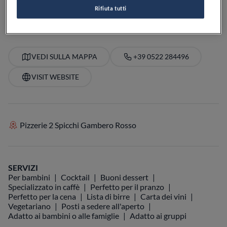
PREZZO
Rifiuta tutti
VEDI SULLA MAPPA
+39 0522 284496
VISIT WEBSITE
Pizzerie 2 Spicchi Gambero Rosso
SERVIZI
Per bambini
Cocktail
Buoni dessert
Specializzato in caffè
Perfetto per il pranzo
Perfetto per la cena
Lista di birre
Carta dei vini
Vegetariano
Posti a sedere all'aperto
Adatto ai bambini o alle famiglie
Adatto ai gruppi