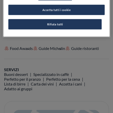
Accetta tutti i cookie
VEDI SULLA MAPPA
+39 331 179 9615
VISIT WEBSITE
Rifiuta tutti
Food Awards
Guide Michelin
Guide ristoranti
SERVIZI
Buoni dessert
Specializzato in caffè
Perfetto per il pranzo
Perfetto per la cena
Lista di birre
Carta dei vini
Accetta i cani
Adatto ai gruppi