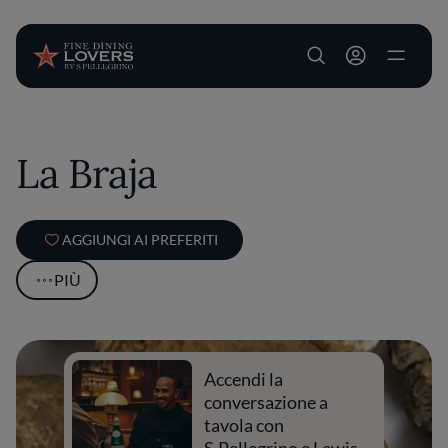
User account m
Salta al contenuto principale
La Braja
AGGIUNGI AI PREFERITI
PIÙ
Accendi la
conversazione a
tavola con