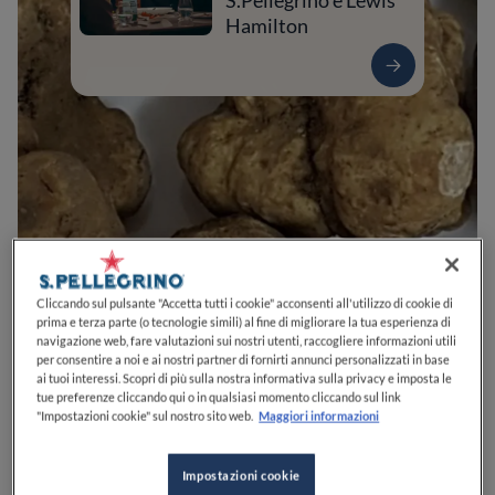
S.Pellegrino e Lewis
Hamilton
0
0
0
0
0
Cliccando sul pulsante "Accetta tutti i cookie" acconsenti all'utilizzo di cookie di
prima e terza parte (o tecnologie simili) al fine di migliorare la tua esperienza di
navigazione web, fare valutazioni sui nostri utenti, raccogliere informazioni utili
per consentire a noi e ai nostri partner di fornirti annunci personalizzati in base
ai tuoi interessi. Scopri di più sulla nostra informativa sulla privacy e imposta le
Via S. Giovanni Bosco, N.11
14030
Montemagno Monferrato
AT
Italia
tue preferenze cliccando qui o in qualsiasi momento cliccando sul link
"Impostazioni cookie" sul nostro sito web.
Maggiori informazioni
CHIUSO
Apre
Venerdì,
12:30-13:30, 19:30-20:30
VEDI ORARI
Impostazioni cookie