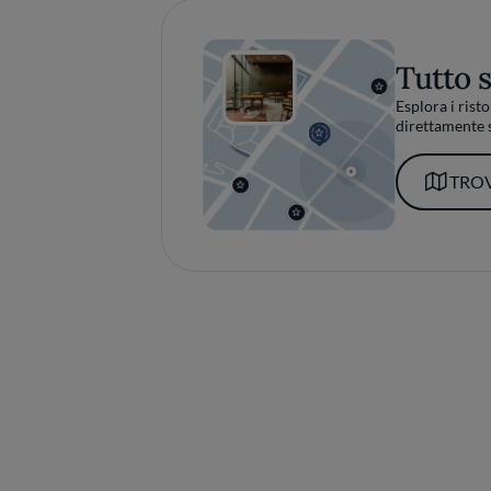
Tutto 
Esplora i risto
direttamente s
TROV