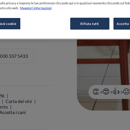
ulla privacy e imposta le tue preferenze cliccando qui o in qualsiasi momento cliccando sul lin
stro sito web.
Maggiori informazioni
DI ORARI
ioni cookie
Rifiuta tutti
Accetta 
 030 337 5433
0
0
0
ffè
Carta dei vini
perto
Accetta i cani