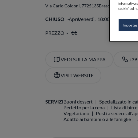
informativa s
Via Carlo Goldoni, 77
25135
Brescia
BS
Italia
cookie" sul no
CHIUSO
Apre
Venerdì,
18:00-22:00
VE
Impostaz
PREZZO
VEDI SULLA MAPPA
+39
VISIT WEBSITE
SERVIZI
Buoni dessert
Specializzato in ca
Perfetto per la cena
Lista di birre
Vegetariano
Posti a sedere all'a
Adatto ai bambini o alle famiglie