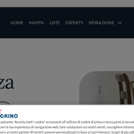
ze
Main navigation
HOME
MAPPA
LISTE
EXPERTS
ISPIRAZIONE
Salta al contenuto principale
li
za
PIÙ
pulsante "Accetta tutti i cookie" acconsenti all'utilizzo di cookie di prima e terza parte (o tecnol
rare la tua esperienza di navigazione web, fare valutazioni sui nostri utenti, raccogliere informa
oi e ai nostri partner di fornirti annunci personalizzati in base ai tuoi interessi. Scopri di più su