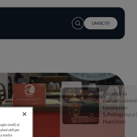
User account menu
UNISCITI
Accendi la
conversazione a
tavola con
S.Pellegrino e Lewis
Hamilton
ogie simili) al
zioni utili per
lla nostra