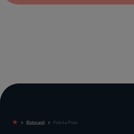
Ristoranti
Pota La Pizza
Home