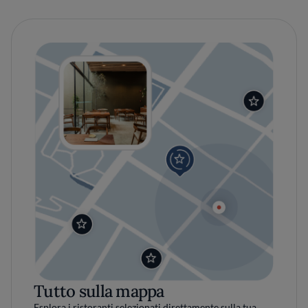
Tutto sulla mappa
Esplora i ristoranti selezionati direttamente sulla tua