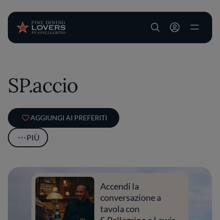
User account m
Salta al contenuto principale
SP.accio
AGGIUNGI AI PREFERITI
PIÙ
Accendi la
conversazione a
tavola con