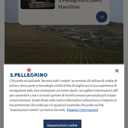
S.Pellegrino e Lewis
Hamilton
0
0
0
0
0
Cliccando sul pulsante "Accetta tutti i cookie" acconsenti all'utilizzo di cookie di
prima e terza parte (o tecnologie simili) al fine di migliorare la tua esperienza di
navigazione web, fare valutazioni sui nostri utenti, raccogliere informazioni utili
per consentire a noi e ai nostri partner di fornirti annunci personalizzati in base
ai tuoi interessi. Scopri di più sulla nostra informativa sulla privacy e imposta le
Via S. Patrignano, 66
47853
Coriano
RN
Italia
tue preferenze cliccando qui o in qualsiasi momento cliccando sul link
"Impostazioni cookie" sul nostro sito web.
Maggiori informazioni
CHIUSO
Apre
Venerdì,
12:00-14:30, 19:00-22:00
VEDI ORARI
Impostazioni cookie