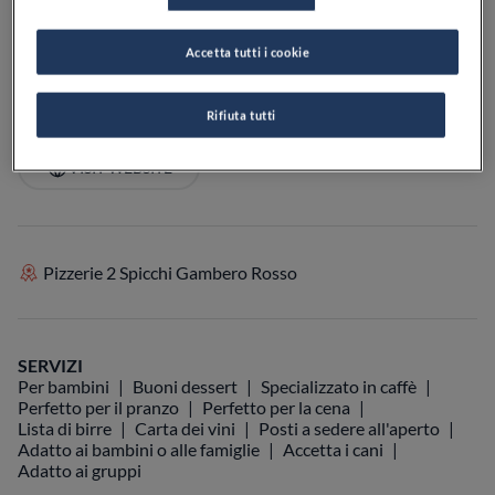
PREZZO
Accetta tutti i cookie
Rifiuta tutti
VEDI SULLA MAPPA
+39 0541 362488
VISIT WEBSITE
Pizzerie 2 Spicchi Gambero Rosso
SERVIZI
Per bambini
Buoni dessert
Specializzato in caffè
Perfetto per il pranzo
Perfetto per la cena
Lista di birre
Carta dei vini
Posti a sedere all'aperto
Adatto ai bambini o alle famiglie
Accetta i cani
Adatto ai gruppi