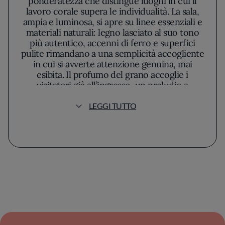
ponderatezza che distingue luoghi in cui il
lavoro corale supera le individualità. La sala,
ampia e luminosa, si apre su linee essenziali e
materiali naturali: legno lasciato al suo tono
più autentico, accenni di ferro e superfici
pulite rimandano a una semplicità accogliente
in cui si avverte attenzione genuina, mai
esibita. Il profumo del grano accoglie i
visitatori già all’ingresso, un preludio a
un’esperienza gastronomica radicata
nell’Emilia-Romagna più vera.
LEGGI TUTTO
La filosofia della cucina, condivisa tra i
membri della brigata in un dialogo continuo,
si basa sulla valorizzazione delle materie
prime locali e stagionali. Al centro di questo
percorso c’è la pizza, interpretata come
narrazione rispettosa della tradizione, in cui
ogni impasto racconta la pazienza della
lievitazione naturale e la fragranza di farine
selezionate con scrupolo. Non si rincorrono
mode effimere, piuttosto si ricerca quella