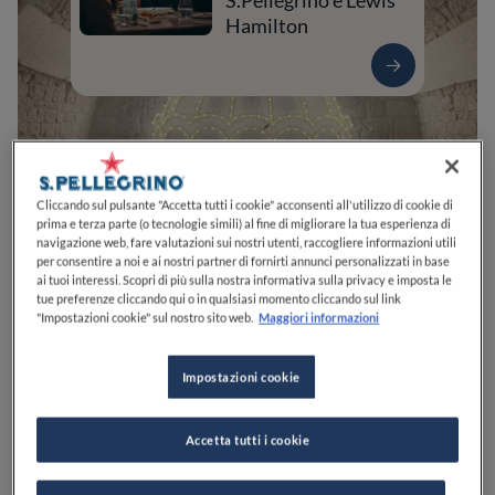
S.Pellegrino e Lewis
Hamilton
Cliccando sul pulsante "Accetta tutti i cookie" acconsenti all'utilizzo di cookie di
prima e terza parte (o tecnologie simili) al fine di migliorare la tua esperienza di
navigazione web, fare valutazioni sui nostri utenti, raccogliere informazioni utili
per consentire a noi e ai nostri partner di fornirti annunci personalizzati in base
ai tuoi interessi. Scopri di più sulla nostra informativa sulla privacy e imposta le
0
0
0
0
0
tue preferenze cliccando qui o in qualsiasi momento cliccando sul link
"Impostazioni cookie" sul nostro sito web.
Maggiori informazioni
Impostazioni cookie
Via Ospedale, 15
70014
Conversano
BA
Italia
CHIUSO
Apre
Sabato,
19:30-23:00
VEDI ORARI
Accetta tutti i cookie
PREZZO