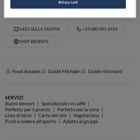
Rifiuta tutti
VEDI SULLA MAPPA
+39 080 495 6929
VISIT WEBSITE
Food Awards
Guide Michelin
Guide ristoranti
SERVIZI
Buoni dessert
Specializzato in caffè
Perfetto per il pranzo
Perfetto per la cena
Lista di birre
Carta dei vini
Vegetariano
Posti a sedere all'aperto
Adatto ai gruppi