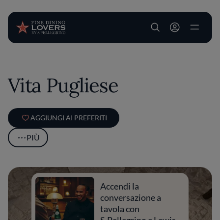
User account m
Salta al contenuto principale
Vita Pugliese
AGGIUNGI AI PREFERITI
PIÙ
Accendi la
conversazione a
tavola con