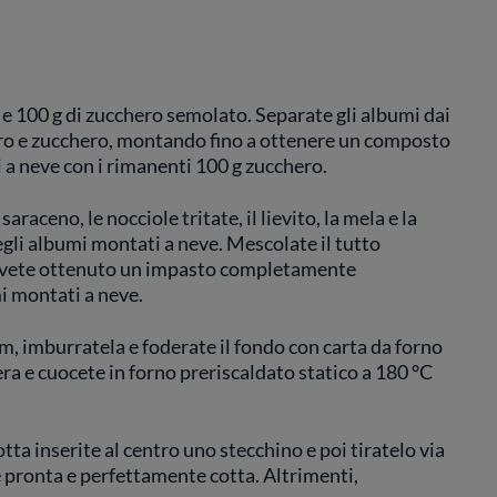
e 100 g di zucchero semolato. Separate gli albumi dai
urro e zucchero, montando fino a ottenere un composto
 a neve con i rimanenti 100 g zucchero.
raceno, le nocciole tritate, il lievito, la mela e la
egli albumi montati a neve. Mescolate il tutto
 avete ottenuto un impasto completamente
i montati a neve.
m, imburratela e foderate il fondo con carta da forno
era e cuocete in forno preriscaldato statico a 180 °C
otta inserite al centro uno stecchino e poi tiratelo via
 è pronta e perfettamente cotta. Altrimenti,