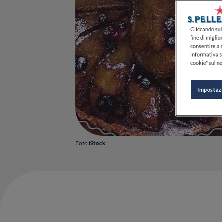
Cliccando sul 
fine di miglio
consentire a n
informativa s
cookie" sul no
Impostaz
Foto
iStock