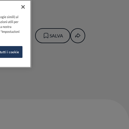
ogie simili) al
zioni utili per
lla nostra
k "Impostazioni
SALVA
tutti i cookie