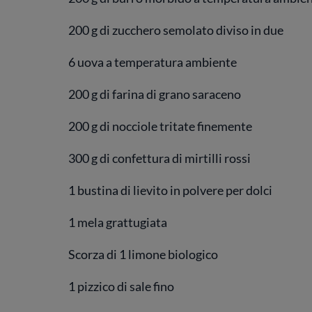
200 g di zucchero semolato diviso in due
6 uova a temperatura ambiente
200 g di farina di grano saraceno
200 g di nocciole tritate finemente
300 g di confettura di mirtilli rossi
1 bustina di lievito in polvere per dolci
1 mela grattugiata
Scorza di 1 limone biologico
1 pizzico di sale fino