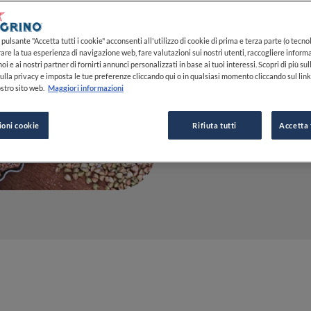
17 NOV 2023
pulsante "Accetta tutti i cookie" acconsenti all'utilizzo di cookie di prima e terza parte (o tecnol
rare la tua esperienza di navigazione web, fare valutazioni sui nostri utenti, raccogliere informa
oi e ai nostri partner di fornirti annunci personalizzati in base ai tuoi interessi. Scopri di più su
DA
FINE DINING LOVERS
ulla privacy e imposta le tue preferenze cliccando qui o in qualsiasi momento cliccando sul lin
REDAZIONE
stro sito web.
Maggiori informazioni
ioni cookie
Rifiuta tutti
Accetta 