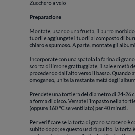
Zucchero a velo
Preparazione
Montate, usando una frusta, il burro morbido 
tuorli e aggiungete i tuorli al composto di b
chiaro e spumoso. A parte, montate gli albumi
Incorporate con una spatola la farina di grano sa
scorza di limone grattuggiate, il sale e metà d
procedendo dall’alto verso il basso. Quando
omogeneo, unite la restante metà degli album
Prendete una tortiera del diametro di 24-26 c
a forma di disco. Versate l’impasto nella torti
(oppure 160 °C se ventilato) per 40 minuti.
Per verificare se la torta di grano saraceno è c
subito dopo; se questo uscirà pulito, la torta