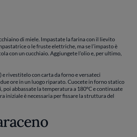
cchiaino di miele. Impastate la farina con il lievito
pastatrice o le fruste elettriche, ma se l'impasto è
la con un cucchiaio. Aggiungete l'olio e, per ultimo,
 rivestitelo con carta da forno e versateci
a due ore in un luogo riparato. Cuocete in forno statico
, poi abbassate la temperatura a 180°C e continuate
ra iniziale è necessaria per fissare la struttura del
saraceno