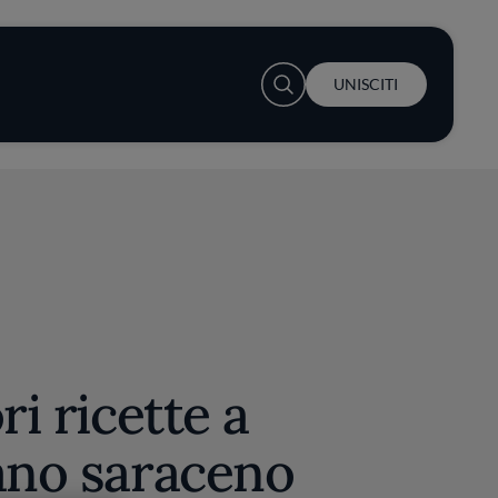
User account menu
UNISCITI
ri ricette a
ano saraceno