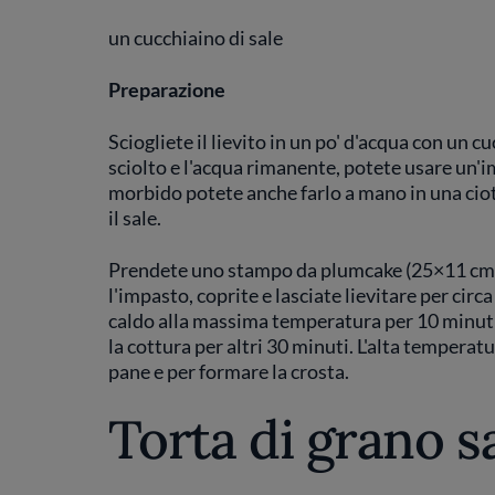
un cucchiaino di sale
Preparazione
Sciogliete il lievito in un po' d'acqua con un cu
sciolto e l'acqua rimanente, potete usare un'im
morbido potete anche farlo a mano in una cioto
il sale.
Prendete uno stampo da plumcake (25×11 cm) e
l'impasto, coprite e lasciate lievitare per circ
caldo alla massima temperatura per 10 minuti
la cottura per altri 30 minuti. L'alta temperatu
pane e per formare la crosta.
Torta di grano 