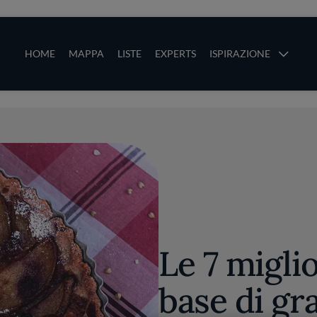
ze
Main navigation
HOME
MAPPA
LISTE
EXPERTS
ISPIRAZIONE
Salta al contenuto principale
li
Le 7 miglio
base di gr