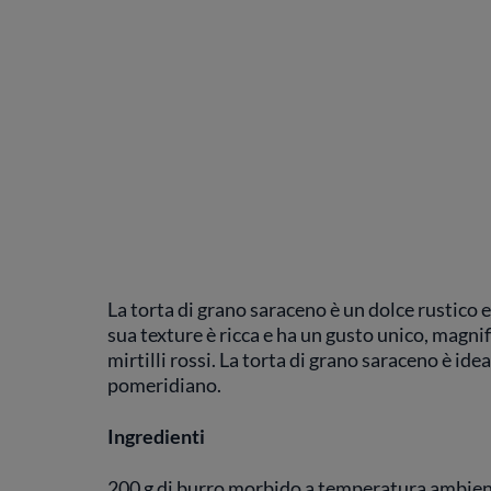
La torta di grano saraceno è un dolce rustico e
sua texture è ricca e ha un gusto unico, magnif
mirtilli rossi. La torta di grano saraceno è i
pomeridiano.
Ingredienti
200 g di burro morbido a temperatura ambie