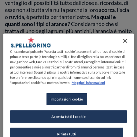
ventaglio di possibilità tutte deliziose e, ricordate, di
esse non si butta via nulla perché la loro
scorza
, liscia
o ruvida, è perfetta per tante ricette.
Ma quali e
quanti sono i tipi di arance?
Considerando che si
tratta di uno degli agrumi più antichi, l’arancia è molto
diffusa non solo nella nostra bella
Sicilia
, ma in
tutto il
mondo
. Le
varietà di arance
sono moltissime e
ognuna ha una sua caratteristica ben precisa che ne
Cliccando sul pulsante "Accetta tutti i cookie" acconsenti all'utilizzo di cookie di
prima e terza parte (o tecnologie simili) al fine di migliorare la tua esperienza di
determina il suo utilizzo. Vediamo insieme alcuni tra i
navigazione web, fare valutazioni sui nostri utenti, raccogliere informazioni utili
tipi di arance più comuni
.
per consentire a noi e ai nostri partner di fornirti annunci personalizzati in base
ai tuoi interessi. Scopri di più sulla nostra informativa sulla privacy e imposta le
tue preferenze cliccando qui o in qualsiasi momento cliccando sul link
Tipi di arance e usi
"Impostazioni cookie" sul nostro sito web.
Maggiori informazioni
Impostazioni cookie
Arance dolci e arance amare
Accetta tutti i cookie
La prima
classificazione
da fare quando si parla di
tipi
Rifiuta tutti