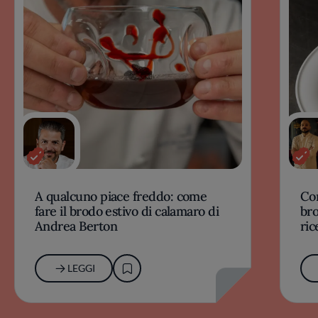
A qualcuno piace freddo: come
Com
fare il brodo estivo di calamaro di
bro
Andrea Berton
ric
LEGGI