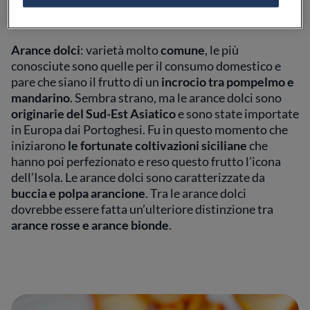
di arance
è certamente la distinzione tra arance dolci
e amare.
Arance dolci
: varietà molto
comune
, le più
conosciute sono quelle per il consumo domestico e
pare che siano il frutto di un
incrocio tra pompelmo e
mandarino
. Sembra strano, ma le arance dolci sono
originarie del Sud-Est Asiatico
e sono state importate
in Europa dai Portoghesi. Fu in questo momento che
iniziarono
le fortunate coltivazioni siciliane
che
hanno poi perfezionato e reso questo frutto l’icona
dell’Isola. Le arance dolci sono caratterizzate da
buccia e polpa arancione
. Tra le arance dolci
dovrebbe essere fatta un’ulteriore distinzione tra
arance rosse e arance bionde
.