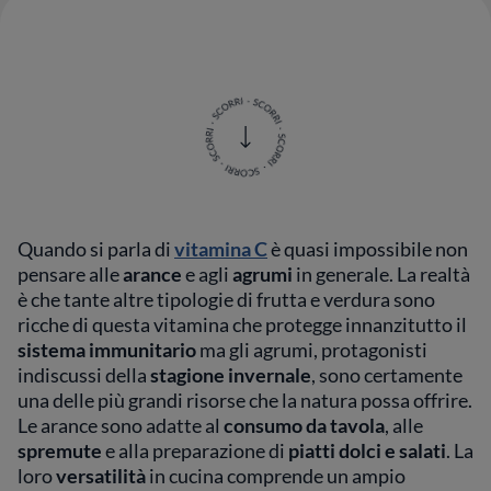
Quando si parla di
vitamina C
è quasi impossibile non
pensare alle
arance
e agli
agrumi
in generale. La realtà
è che tante altre tipologie di frutta e verdura sono
ricche di questa vitamina che protegge innanzitutto il
sistema immunitario
ma gli agrumi, protagonisti
indiscussi della
stagione invernale
, sono certamente
una delle più grandi risorse che la natura possa offrire.
Le arance sono adatte al
consumo da tavola
, alle
spremute
e alla preparazione di
piatti dolci e salati
. La
loro
versatilità
in cucina comprende un ampio