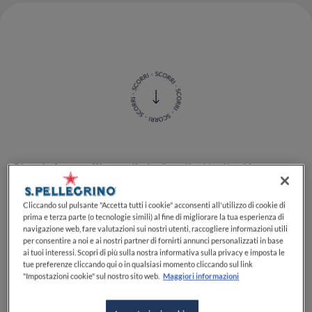
Giorgio Locatelli
, tra gli
chef stellati italiani
in
attività all’estero, è uno dei più famosi. La sua
popolarità, negli ultimi anni, è cresciuta anche in
Cliccando sul pulsante "Accetta tutti i cookie" acconsenti all'utilizzo di cookie di
patria, per la sua partecipazione come giudice a
prima e terza parte (o tecnologie simili) al fine di migliorare la tua esperienza di
navigazione web, fare valutazioni sui nostri utenti, raccogliere informazioni utili
MasterChef Italia
. Ma
quante stelle Michelin ha
per consentire a noi e ai nostri partner di fornirti annunci personalizzati in base
Locatelli
? Dopo aver fatto chiarezza su
quante stelle
ai tuoi interessi. Scopri di più sulla nostra informativa sulla privacy e imposta le
ha chef Cannavacciuolo
e su
quante stelle ha chef
tue preferenze cliccando qui o in qualsiasi momento cliccando sul link
"Impostazioni cookie" sul nostro sito web.
Maggiori informazioni
Barbieri
, eccoci pronti ad affrontare il tema
Locatelli
e stelle Michelin
.