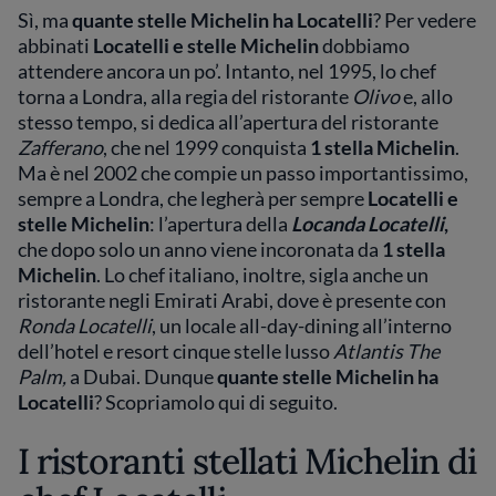
Sì, ma
quante stelle Michelin ha Locatelli
? Per vedere
abbinati
Locatelli e stelle Michelin
dobbiamo
attendere ancora un po’. Intanto, nel 1995, lo chef
torna a Londra, alla regia del ristorante
Olivo
e, allo
stesso tempo, si dedica all’apertura del ristorante
Zafferano
, che nel 1999 conquista
1 stella Michelin
.
Ma è nel 2002 che compie un passo importantissimo,
sempre a Londra, che legherà per sempre
Locatelli e
stelle Michelin
: l’apertura della
Locanda Locatelli
,
che dopo solo un anno viene incoronata da
1 stella
Michelin
. Lo chef italiano, inoltre, sigla anche un
ristorante negli Emirati Arabi, dove è presente con
Ronda Locatelli
, un locale all-day-dining all’interno
dell’hotel e resort cinque stelle lusso
Atlantis The
Palm,
a Dubai. Dunque
quante stelle Michelin ha
Locatelli
? Scopriamolo qui di seguito.
I ristoranti stellati Michelin di