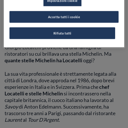
Impostazioni cookie
Giorgio Locatelli: quante
stelle ha?
Accetta tutti i cookie
Rifiuta tutti
Originario di Vergiate di Corgeno, sul Lago Maggiore,
Giorgio Locatelli proviene da una famiglia di
ristoratori su cui brillava una stella Michelin. Ma
quante stelle Michelin ha Locatelli
oggi?
La sua vita professionale è strettamente legata alla
città di Londra, dove approda nel 1986, dopo brevi
esperienze in Italia e in Svizzera. Prima che
chef
Locatelli e stelle Michelin
si incontrassero nella
capitale britannica, il cuoco italiano ha lavorato al
Savoy
di Anton Edelmann. Successivamente, ha
trascorso tre anni a Parigi, passando dal ristorante
Laurent
al
Tour D’Argent
.