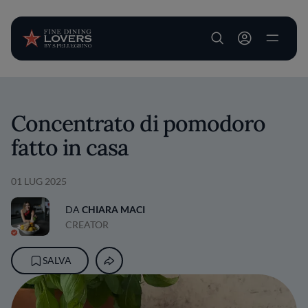
User account m
Salta al contenuto principale
Concentrato di pomodoro
fatto in casa
01 LUG 2025
DA
CHIARA MACI
CREATOR
SALVA