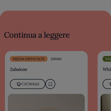
Continua a leggere
MEDIA DIFFICOLTÀ
20MIN
FA
Zabaione
Whit
CUCINALO