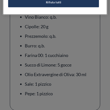
Rifiuta tutti
Brodo Vegetale: 1 l
Vino Bianco: q.b.
Cipolle: 20 g
Prezzemolo: q.b.
Burro: q.b.
Farina 00: 1 cucchiaino
Succo di Limone: 5 gocce
Olio Extravergine di Oliva: 30 ml
Sale: 1 pizzico
Pepe: 1 pizzico