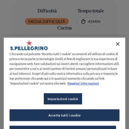
Difficoltà
Tempo totale
MEDIA DIFFICOLTÀ
45MIN
Cucina
MEDITERRANEA
Cliccando sul pulsante "Accetta tutti i cookie" acconsenti all'utilizzo di cookie di
prima e terza parte (o tecnologie simili) al fine di migliorare la tua esperienza di
navigazione web, fare valutazioni sui nostri utenti, raccogliere informazioni utili
per consentire a noi e ai nostri partner di fornirti annunci personalizzati in base
ai tuoi interessi. Scopri di più sulla nostra informativa sulla privacy e imposta le
tue preferenze cliccando qui o in qualsiasi momento cliccando sul link
Ingredienti
"Impostazioni cookie" sul nostro sito web.
Maggiori informazioni
Impostazioni cookie
Riso: 150 g
Carciofi: 2
Accetta tutti i cookie
Gamberoni: 7