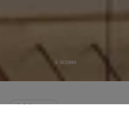
SCORRI
Ordina
Più recente
Tutti i risultati
Articoli
Liste
Ristorant