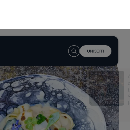
User account menu
UNISCITI
Accendi la
conversazione a
tavola con
S.Pellegrino e Lewis
Hamilton