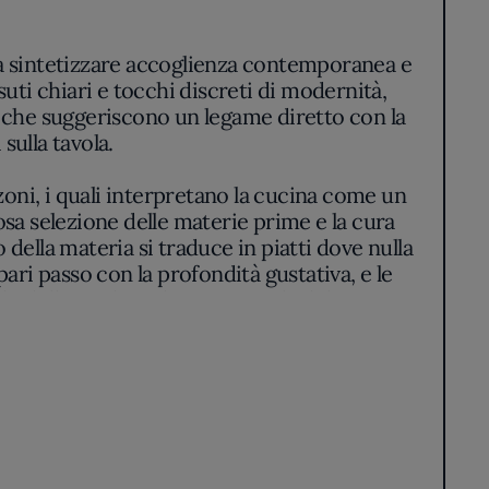
e a sintetizzare accoglienza contemporanea e
ssuti chiari e tocchi discreti di modernità,
e che suggeriscono un legame diretto con la
sulla tavola.
zoni, i quali interpretano la cucina come un
olosa selezione delle materie prime e la cura
 della materia si traduce in piatti dove nulla
ari passo con la profondità gustativa, e le
o delle verdure di stagione e le delicate
onoscibili.
ttili. Le preparazioni, pur radicate nella
orizzare senza mai sovrapporsi ai sapori
ondimenti – sempre dosati con sobrietà –
na sequenza di accostamenti puntuali, dove
n misura.