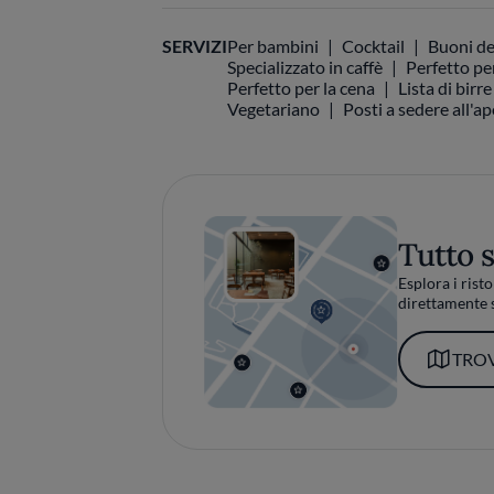
SERVIZI
Per bambini
Cocktail
Buoni de
Specializzato in caffè
Perfetto per
Perfetto per la cena
Lista di birre
Vegetariano
Posti a sedere all'a
Tutto 
Esplora i risto
direttamente s
TROV