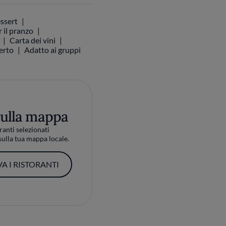
ssert
 il pranzo
Carta dei vini
perto
Adatto ai gruppi
sulla mappa
ranti selezionati
ulla tua mappa locale.
A I RISTORANTI