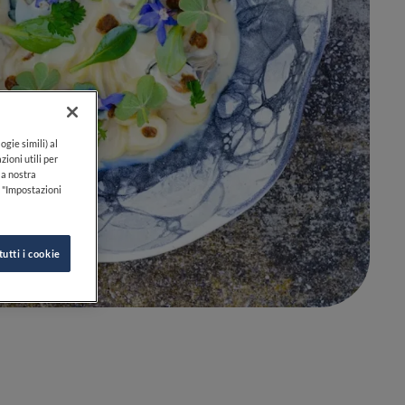
ogie simili) al
zioni utili per
lla nostra
k "Impostazioni
0
0
tutti i cookie