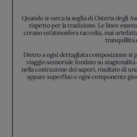
Quando si varca la soglia di Osteria degli 
rispetto per la tradizione. Le linee essenz
creano un’atmosfera raccolta, mai artefatt
tranquillità
Dietro a ogni dettagliata composizione si p
viaggio sensoriale fondato su stagionalità e
nella costruzione dei sapori, risultato di un
appare superfluo e ogni componente gioca u
presentazioni parlano di pacata eleganza
venature d
A tavola, il racconto proposto dagli chef
memoria gastronomica della zona, rivela
originari. Le cotture si distinguono pe
accompagnano senza mai coprire. Chi si co
tradizio