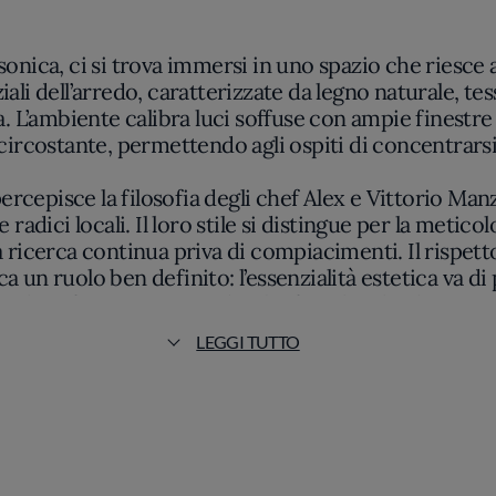
Assonica, ci si trova immersi in uno spazio che riesc
iali dell’arredo, caratterizzate da legno naturale, te
a. L’ambiente calibra luci soffuse con ampie finestr
 circostante, permettendo agli ospiti di concentrarsi 
ercepisce la filosofia degli chef Alex e Vittorio Man
 radici locali. Il loro stile si distingue per la metic
a ricerca continua priva di compiacimenti. Il rispetto
n ruolo ben definito: l’essenzialità estetica va di p
. Il profumo misurato di erbe fresche, il colore vivid
elle carni locali sono elementi immediatamente ric
LEGGI TUTTO
 si sviluppa attraverso contrasti studiati e armonie so
no guizzi contemporanei e una tecnica capace di val
r esattezza e rispetto delle consistenze, mentre i c
ncede il menu degustazione è guidato attraverso u
ne lombarda e intuizioni moderne si incontrano co