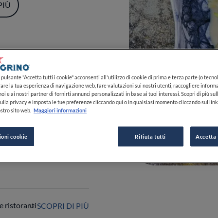
pulsante "Accetta tutti i cookie" acconsenti all'utilizzo di cookie di prima e terza parte (o tecnol
rare la tua esperienza di navigazione web, fare valutazioni sui nostri utenti, raccogliere informa
a
oi e ai nostri partner di fornirti annunci personalizzati in base ai tuoi interessi. Scopri di più su
ulla privacy e imposta le tue preferenze cliccando qui o in qualsiasi momento cliccando sul lin
stro sito web.
Maggiori informazioni
0-21:00
VEDI ORARI
0
0
0
ioni cookie
Rifiuta tutti
Accetta 
 035 412 8398
 ristoranti
SCOPRI DI PIÙ