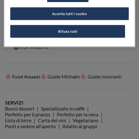
PREZZO
Accetta tutti i cookie
Rifiuta tutti
VEDI SULLA MAPPA
+39 0575 630556
VISIT WEBSITE
Food Awards
Guide Michelin
Guide ristoranti
SERVIZI
Buoni dessert
Specializzato in caffè
Perfetto per il pranzo
Perfetto per la cena
Lista di birre
Carta dei vini
Vegetariano
Posti a sedere all'aperto
Adatto ai gruppi