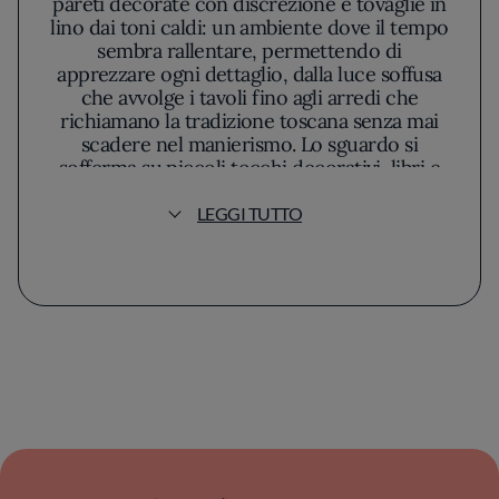
pareti decorate con discrezione e tovaglie in
lino dai toni caldi: un ambiente dove il tempo
sembra rallentare, permettendo di
apprezzare ogni dettaglio, dalla luce soffusa
che avvolge i tavoli fino agli arredi che
richiamano la tradizione toscana senza mai
scadere nel manierismo. Lo sguardo si
sofferma su piccoli tocchi decorativi, libri e
fotografie che parlano di territorio e vita
vissuta, creando un’atmosfera raccolta e
LEGGI TUTTO
genuina.
Al centro di questa esperienza sta la cucina,
dove Emiliano Rossi plasma un menu che
riflette il legame con la terra circostante.
Rossi adotta un approccio sartoriale: per lui, il
carattere distintivo di ogni creazione risiede
nella scelta degli ingredienti, affidandosi a
fornitori storici e produttori della zona, in
modo da esaltare con sincerità la stagionalità.
La sua mano non cerca l’effetto spettacolare,
ma l’essenza pulita delle materie prime. Si