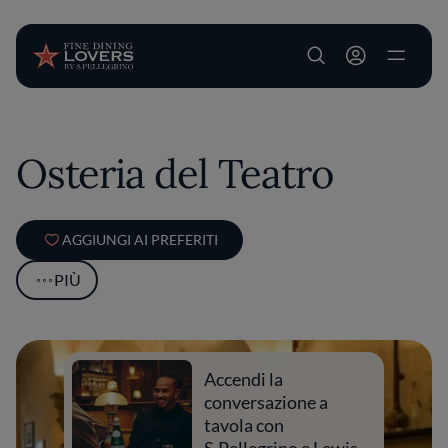
User account m
Salta al contenuto principale
Osteria del Teatro
AGGIUNGI AI PREFERITI
PIÙ
Accendi la
conversazione a
tavola con