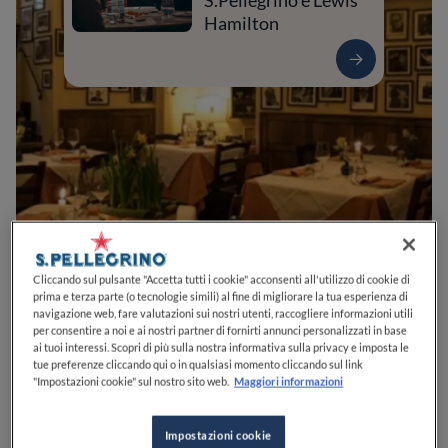
S.Pellegrino e Lewis
Hamilton
0
0
0
0
0
Cliccando sul pulsante "Accetta tutti i cookie" acconsenti all'utilizzo di cookie di
prima e terza parte (o tecnologie simili) al fine di migliorare la tua esperienza di
navigazione web, fare valutazioni sui nostri utenti, raccogliere informazioni utili
per consentire a noi e ai nostri partner di fornirti annunci personalizzati in base
ai tuoi interessi. Scopri di più sulla nostra informativa sulla privacy e imposta le
Via G. Maffei, 2
52044
Cortona
AR
Italia
tue preferenze cliccando qui o in qualsiasi momento cliccando sul link
"Impostazioni cookie" sul nostro sito web.
Maggiori informazioni
CHIUSO
Apre
Giovedì,
12:30-14:30, 19:30-21:30
VEDI ORARI
Impostazioni cookie