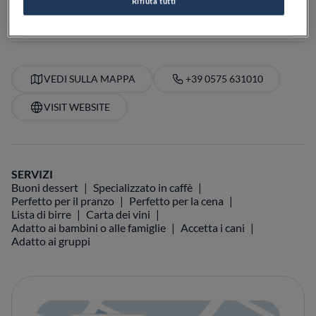
Rifiuta tutti
PREZZO
VEDI SULLA MAPPA
+39 0575 631010
VISIT WEBSITE
SERVIZI
Buoni dessert
Specializzato in caffè
Perfetto per il pranzo
Perfetto per la cena
Lista di birre
Carta dei vini
Adatto ai bambini o alle famiglie
Accetta i cani
Adatto ai gruppi