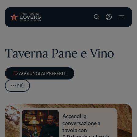
User account m
Salta al contenuto principale
Taverna Pane e Vino
AGGIUNGI AI PREFERITI
PIÙ
Accendi la
conversazione a
tavola con