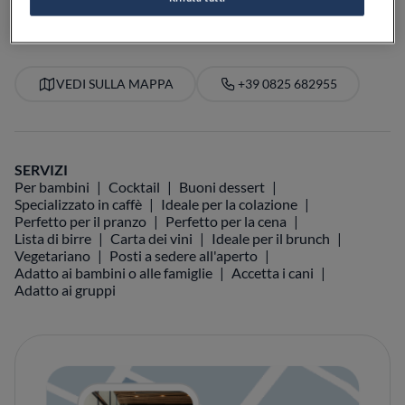
VEDI SULLA MAPPA
+39 0825 682955
SERVIZI
Per bambini
Cocktail
Buoni dessert
Specializzato in caffè
Ideale per la colazione
Perfetto per il pranzo
Perfetto per la cena
Lista di birre
Carta dei vini
Ideale per il brunch
Vegetariano
Posti a sedere all'aperto
Adatto ai bambini o alle famiglie
Accetta i cani
Adatto ai gruppi