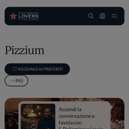
User account m
Salta al contenuto principale
Pizzium
AGGIUNGI AI PREFERITI
PIÙ
Accendi la
conversazione a
tavola con