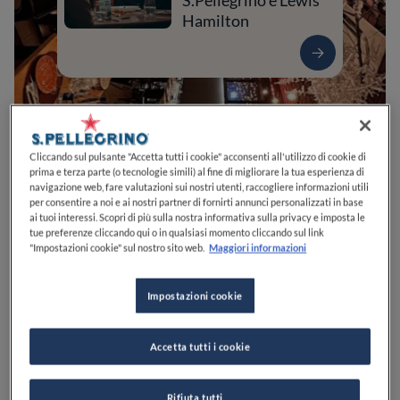
S.Pellegrino e Lewis
Hamilton
Cliccando sul pulsante "Accetta tutti i cookie" acconsenti all'utilizzo di cookie di
prima e terza parte (o tecnologie simili) al fine di migliorare la tua esperienza di
navigazione web, fare valutazioni sui nostri utenti, raccogliere informazioni utili
per consentire a noi e ai nostri partner di fornirti annunci personalizzati in base
ai tuoi interessi. Scopri di più sulla nostra informativa sulla privacy e imposta le
tue preferenze cliccando qui o in qualsiasi momento cliccando sul link
0
0
0
0
0
"Impostazioni cookie" sul nostro sito web.
Maggiori informazioni
Impostazioni cookie
Via Nazionale, 225
83013
Mercogliano
AV
Italia
Accetta tutti i cookie
APERTO
VEDI ORARI
PREZZO
Rifiuta tutti