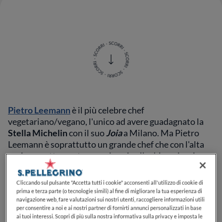
Pietro Leemann
è il più celebre chef
vegetariano/vegano, l'unico ad avere guadagnato la
Stella Michelin
con il suo
Joia
a Milano. Ma Pietro
Leemann è soprattutto un grande chef che con l'alta
cucina, esattamente come i suoi colleghi onnivori,
gioca, si diverte e trasmette grandissimi sensazioni ai
suoi clienti.
Cliccando sul pulsante "Accetta tutti i cookie" acconsenti all'utilizzo di cookie di
prima e terza parte (o tecnologie simili) al fine di migliorare la tua esperienza di
navigazione web, fare valutazioni sui nostri utenti, raccogliere informazioni utili
Un ristorante, quello dello chef, che ha i connotati di
per consentire a noi e ai nostri partner di fornirti annunci personalizzati in base
qualsiasi grande indirizzo, ma che al contrario di
ai tuoi interessi. Scopri di più sulla nostra informativa sulla privacy e imposta le