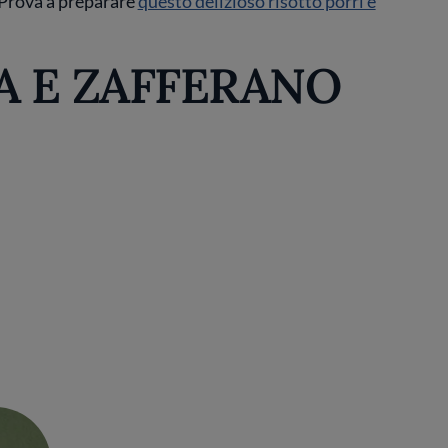
. Prova a preparare
questo delizioso risotto porri e
A E ZAFFERANO