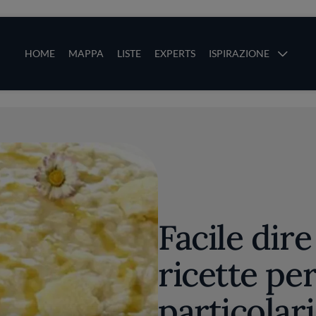
ze
Main navigation
HOME
MAPPA
LISTE
EXPERTS
ISPIRAZIONE
Salta al contenuto principale
li
Facile dire
ricette per
particolari