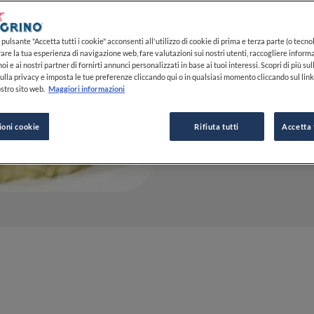
16 FEB 2015
pulsante "Accetta tutti i cookie" acconsenti all'utilizzo di cookie di prima e terza parte (o tecnol
rare la tua esperienza di navigazione web, fare valutazioni sui nostri utenti, raccogliere informa
oi e ai nostri partner di fornirti annunci personalizzati in base ai tuoi interessi. Scopri di più su
ulla privacy e imposta le tue preferenze cliccando qui o in qualsiasi momento cliccando sul lin
DA
FINE DINING LOVERS
stro sito web.
Maggiori informazioni
REDAZIONE
ioni cookie
Rifiuta tutti
Accetta 