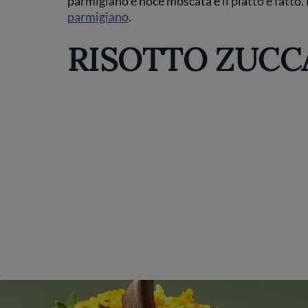
parmigiano e noce moscata e il piatto è fatto
parmigiano
.
RISOTTO ZUCC