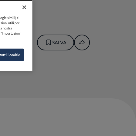
ogie simili) al
zioni utili per
lla nostra
k "Impostazioni
SALVA
tutti i cookie