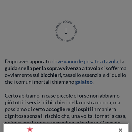
Dopo aver appurato
dove vanno le posate a tavola
, la
guida snella per la sopravvivenza a tavola
si sofferma
ovviamente sui
bicchieri
, tassello essenziale di quello
che i comuni mortali chiamano
galateo
.
Certo abitiamo in case piccole e forse non abbiamo
più tutti i servizi di bicchieri della nostra nonna, ma
possiamo di certo
accogliere gli ospiti
in maniera
dignitosa senza il rischio che, una volta, tornati a casa,
definiscano la nostra accoglienza barbara. O peggio.