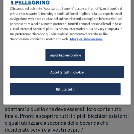
Galateo bicchieri
: qui vi diamo alcuni punti
Cliccando sul pulsante "Accetta tutti i cookie" acconsenti all'utilizzo di cookie di
fondamentali per capire facilmente
come si mettono i
prima e terza parte (o tecnologie simili) al fine di migliorare la tua esperienza di
bicchieri a tavola
.
navigazione web, fare valutazioni sui nostri utenti, raccogliere informazioni utili
per consentire a noi e ai nostri partner di fornirti annunci personalizzati in base
ai tuoi interessi. Scopri di più sulla nostra informativa sulla privacy e imposta le
I tipi di bicchieri e il loro
tue preferenze cliccando qui o in qualsiasi momento cliccando sul link
"Impostazioni cookie" sul nostro sito web.
Maggiori informazioni
utilizzo
Impostazioni cookie
Prima di analizzare quanti bicchieri mettere in tavola
Accetta tutti i cookie
e qual è la loro corretta posizione, una cosa
fondamentale:
quali bicchieri utilizzare
? Forse non
tutti lo sanno, i bicchieri non sono solo “contenitori
Rifiuta tutti
per bevande” adatti ad essere presi in mano e portati
alla bocca, ma sono stati specificatamente studiati per
adattarsi a quello che deve essere il loro contenuto
finale. Pronti a scoprire tutti i tipi di bicchieri esistenti
e quali utilizzare a seconda della bevanda che
desiderate servire ai vostri ospiti?