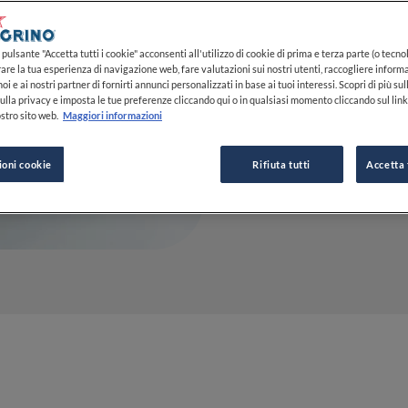
09 AGO 2021
pulsante "Accetta tutti i cookie" acconsenti all'utilizzo di cookie di prima e terza parte (o tecnol
rare la tua esperienza di navigazione web, fare valutazioni sui nostri utenti, raccogliere informa
oi e ai nostri partner di fornirti annunci personalizzati in base ai tuoi interessi. Scopri di più su
ulla privacy e imposta le tue preferenze cliccando qui o in qualsiasi momento cliccando sul lin
DA
CLAUDIA CONCAS
stro sito web.
Maggiori informazioni
GIORNALISTA
ioni cookie
Rifiuta tutti
Accetta 