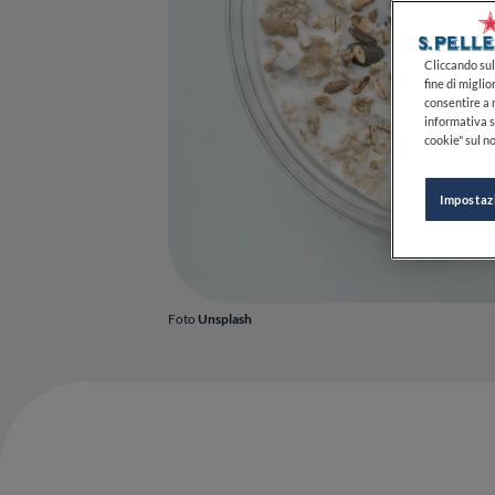
Cliccando sul 
fine di miglio
consentire a n
informativa s
cookie" sul no
Impostaz
Foto
Unsplash