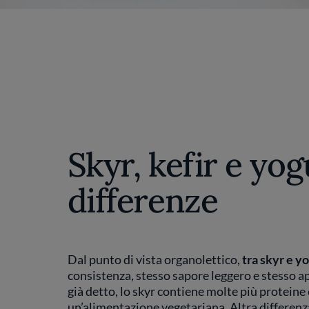
Skyr, kefir e yog
differenze
Dal punto di vista organolettico,
tra skyr e y
consistenza, stesso sapore leggero e stesso ap
già detto, lo skyr contiene molte più proteine 
un’alimentazione vegetariana. Altra differenza