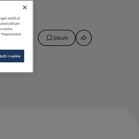
ogie simili) al
zioni utili per
lla nostra
k "Impostazioni
SALVA
tutti i cookie