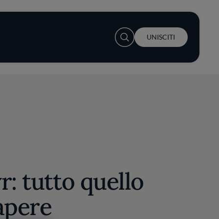
User account menu
UNISCITI
r: tutto quello
apere