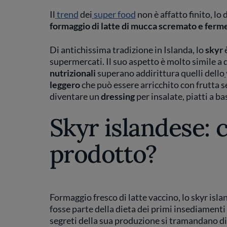
Il
trend
dei
super food
non è affatto finito, lo
formaggio di latte di mucca scremato e ferm
Di antichissima tradizione in Islanda, lo
skyr
è
supermercati. Il suo aspetto è molto simile a 
nutrizionali
superano addirittura quelli dello
leggero
che può essere arricchito con frutta s
diventare un
dressing
per insalate, piatti a b
Skyr islandese:
prodotto?
Formaggio fresco di latte vaccino, lo skyr isl
fosse parte della dieta dei primi insediamenti u
segreti della sua produzione si tramandano d