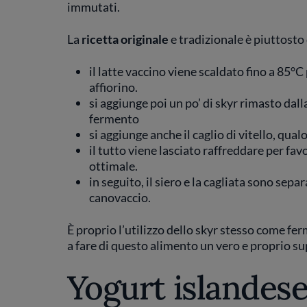
immutati.
La
ricetta originale
e tradizionale è piuttosto
il latte vaccino viene scaldato fino a 85°C
affiorino.
si aggiunge poi un po’ di skyr rimasto dal
fermento
si aggiunge anche il caglio di vitello, qua
il tutto viene lasciato raffreddare per fa
ottimale.
in seguito, il siero e la cagliata sono separ
canovaccio.
È proprio l’utilizzo dello skyr stesso come fe
a fare di questo alimento un vero e proprio s
Yogurt islandese