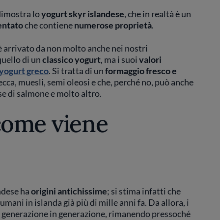
 dimostra lo
yogurt skyr islandese
, che in realtà è un
entato
che contiene
numerose proprietà
.
 arrivato da non molto anche nei nostri
quello di un
classico yogurt
, ma i suoi
valori
yogurt greco
. Si tratta di un
formaggio fresco e
ecca, muesli, semi oleosi e che, perché no, può anche
ase di salmone e molto altro.
 come viene
andese ha
origini antichissime
; si stima infatti che
mani in islanda già più di mille anni fa. Da allora, i
i generazione in generazione, rimanendo pressoché