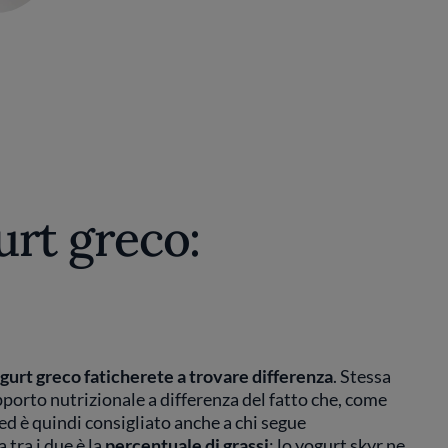
urt greco:
ogurt greco faticherete a trovare differenza
. Stessa
porto nutrizionale a differenza del fatto che, come
ed è quindi consigliato anche a chi segue
 tra i due è la
percentuale di grassi
: lo yogurt skyr ne