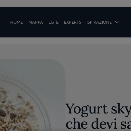
ze
Main navigation
HOME
MAPPA
LISTE
EXPERTS
ISPIRAZIONE
Salta al contenuto principale
li
Yogurt sky
che devi s