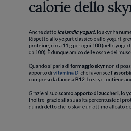
calorie dello sky
Anche detto
icelandic yogurt
,
lo skyr ha num
Rispetto allo yogurt classico e allo yogurt gre
proteine
, circa 11 g per ogni 100 (nello yogur
da 100). È dunque amico delle ossa e dei musco
Quando si parla di
formaggio skyr
non si poss
apporto di
vitamina D
, che favorisce l’
assorbi
compreso la famosa B12
. Lo skyr contiene a
Grazie al suo
scarso apporto di zuccheri
, lo
yo
Inoltre, grazie alla sua alta percentuale di pr
quindi detto che lo skyr è un ottimo alleato del