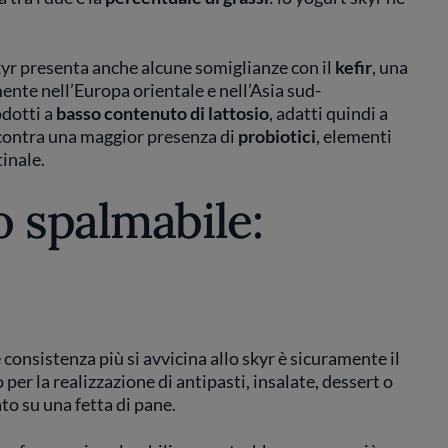
yr presenta anche alcune somiglianze con il
kefir
, una
ente nell’Europa orientale e nell’Asia sud-
odotti a
basso contenuto di lattosio
, adatti quindi a
riscontra una maggior presenza di
probiotici
, elementi
tinale.
 spalmabile:
 consistenza più si avvicina allo skyr è sicuramente il
to per la realizzazione di antipasti, insalate, dessert o
o su una fetta di pane.