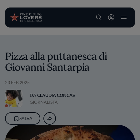
User account m
Salta al contenuto principale
Pizza alla puttanesca di
Giovanni Santarpia
23 FEB 2025
DA
CLAUDIA CONCAS
GIORNALISTA
SALVA