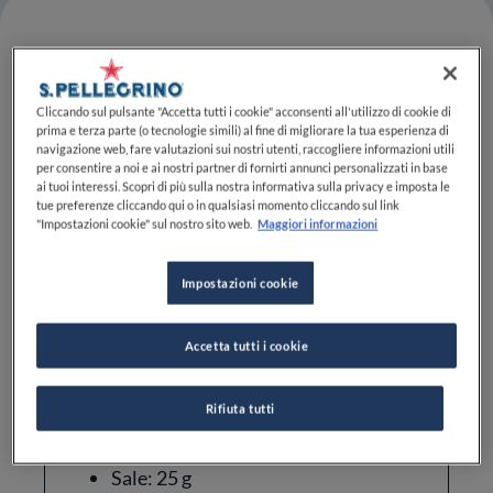
Difficoltà
Cliccando sul pulsante "Accetta tutti i cookie" acconsenti all'utilizzo di cookie di
prima e terza parte (o tecnologie simili) al fine di migliorare la tua esperienza di
FACILE
navigazione web, fare valutazioni sui nostri utenti, raccogliere informazioni utili
per consentire a noi e ai nostri partner di fornirti annunci personalizzati in base
ai tuoi interessi. Scopri di più sulla nostra informativa sulla privacy e imposta le
tue preferenze cliccando qui o in qualsiasi momento cliccando sul link
"Impostazioni cookie" sul nostro sito web.
Maggiori informazioni
Impostazioni cookie
Ingredienti
Accetta tutti i cookie
Farina 0: 1 kg
Rifiuta tutti
Acqua: 650 g
Sale: 25 g