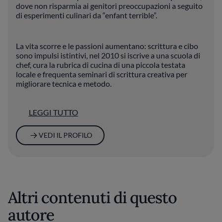
dove non risparmia ai genitori preoccupazioni a seguito
di esperimenti culinari da “enfant terrible”.
La vita scorre e le passioni aumentano: scrittura e cibo
sono impulsi istintivi, nel 2010 si iscrive a una scuola di
chef, cura la rubrica di cucina di una piccola testata
locale e frequenta seminari di scrittura creativa per
migliorare tecnica e metodo.
LEGGI TUTTO
Oltre che con Fine Dining Lovers collabora con altri food
blog, oltre a curare il proprio. Il suo pensiero sul food
writing è molto chiaro: “La cosa bella è che si può
VEDI IL PROFILO
scrivere con la bocca piena”.
Altri contenuti di questo
autore