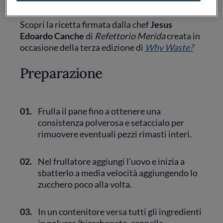
Scopri la ricetta firmata dalla chef
Jesus
Edoardo Canche
di
Refettorio Merida
creata in
occasione della terza edizione di
Why Waste?
Preparazione
01.
Frulla il pane fino a ottenere una
consistenza polverosa e setaccialo per
rimuovere eventuali pezzi rimasti interi.
02.
Nel frullatore aggiungi l’uovo e inizia a
sbatterlo a media velocità aggiungendo lo
zucchero poco alla volta.
03.
In un contenitore versa tutti gli ingredienti