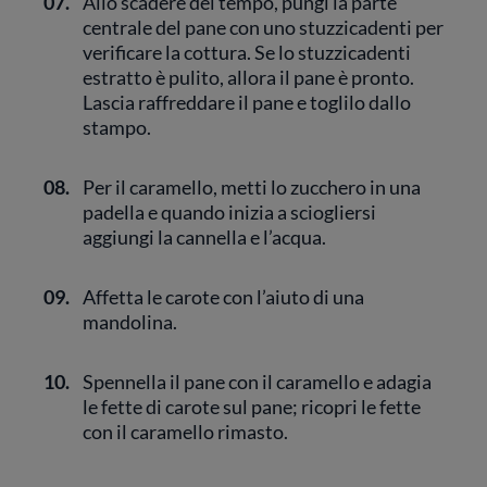
07.
Allo scadere del tempo, pungi la parte
centrale del pane con uno stuzzicadenti per
verificare la cottura. Se lo stuzzicadenti
estratto è pulito, allora il pane è pronto.
Lascia raffreddare il pane e toglilo dallo
stampo.
08.
Per il caramello, metti lo zucchero in una
padella e quando inizia a sciogliersi
aggiungi la cannella e l’acqua.
09.
Affetta le carote con l’aiuto di una
mandolina.
10.
Spennella il pane con il caramello e adagia
le fette di carote sul pane; ricopri le fette
con il caramello rimasto.