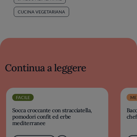
CUCINA VEGETARIANA
Continua a leggere
FACILE
ME
Socca croccante con stracciatella,
Bacc
pomodori confit ed erbe
chef
mediterranee