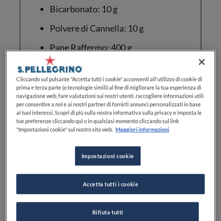
Bicarbonato: 10 g
Polvere di Cannella: 10 g
Pane Raffermo: 400 g
Uova: 225 g
Cliccando sul pulsante "Accetta tutti i cookie" acconsenti all'utilizzo di cookie di
Sale: 4 g
prima e terza parte (o tecnologie simili) al fine di migliorare la tua esperienza di
navigazione web, fare valutazioni sui nostri utenti, raccogliere informazioni utili
Carote: 2 pezzi di carota da
per consentire a noi e ai nostri partner di fornirti annunci personalizzati in base
ai tuoi interessi. Scopri di più sulla nostra informativa sulla privacy e imposta le
affettare.
tue preferenze cliccando qui o in qualsiasi momento cliccando sul link
"Impostazioni cookie" sul nostro sito web.
Maggiori informazioni
Zucchero: 200 g
Cannella: 5 g
Impostazioni cookie
Acqua: 100 ml
Accetta tutti i cookie
Rifiuta tutti