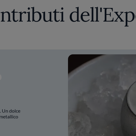
so di acquisire una visione aperta e innovativa dell
ntributi dell'Exp
appresenta un viaggio attraverso sapori e consistenze
radizione attraverso una prospettiva contemporane
. Un dolce
 metallico