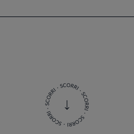
a. Il menù, in continua evoluzione, si basa sulla stag
ezza e autenticità in ogni portata. Nel 2018, Bros' h
norama gastronomico del Salento. L'approccio innova
 offrendo ai clienti un viaggio sensoriale che celebr
, curata con attenzione, propone una selezione di et
 Bros' rappresenta una tappa obbligata per gli appas
sperienza culinaria all'avanguardia nel cuore del Sal
Ricette e piatti
apacità di fondere tradizione e innovazione, creand
ematiche spicca il "Soufflé al cioccolato con cuore l
 cioccolato e la freschezza del lampone, offrendo un'
con mele locali e gelato al rosmarino", dove la tradizi
namenti inusuali. Lo stile culinario di Potì si caratte
locali e stagionali, e per l'utilizzo di tecniche mode
 tra estetica e gusto, con presentazioni curate che tr