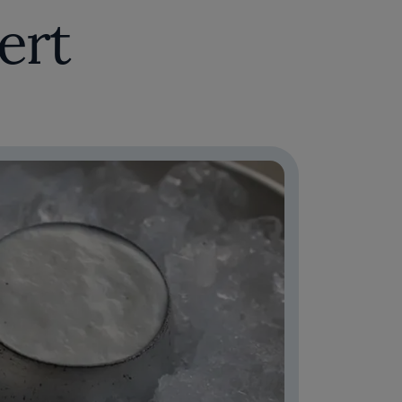
a pasticceria, integrando influenze diverse
ert
, invitando i commensali a riscoprire la
a.