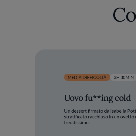
sua formazione internazionale le ha permes
Co
per creare dolci unici. La sua cucina r
t
MEDIA DIFFICOLTÀ
3H 30MIN
Uovo fu**ing cold
Un dessert firmato da Isabella Potì
stratificato racchiuso in un ovetto
freddissimo.