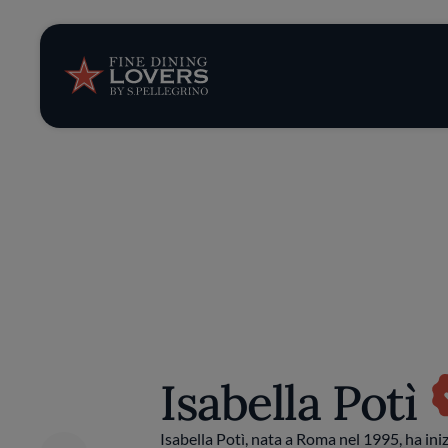
Storie e tenden
Ricette
Trucchi e consig
Serie
Isabella Potì
Isabella Potì, nata a Roma nel 1995, ha ini