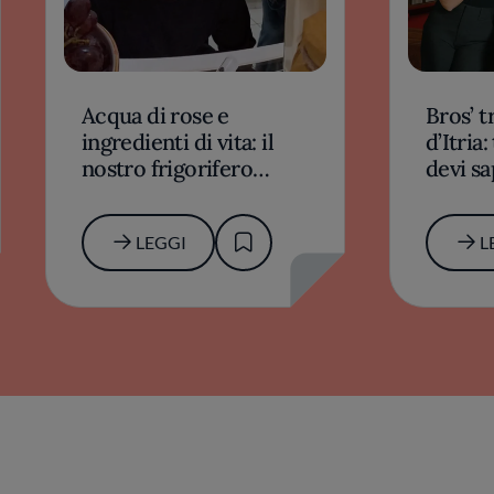
Acqua di rose e
Bros’ t
ingredienti di vita: il
d’Itria
nostro frigorifero
devi s
racconta il mondo di
proget
Bros'
Pelleg
LEGGI
L