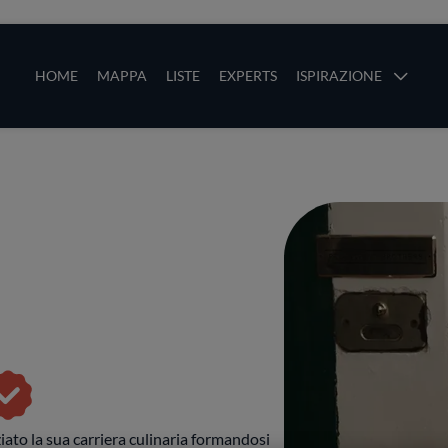
ze
Main navigation
HOME
MAPPA
LISTE
EXPERTS
ISPIRAZIONE
Salta al contenuto principale
li
ziato la sua carriera culinaria formandosi