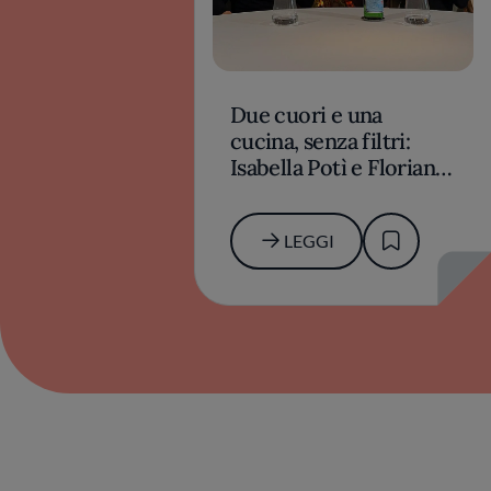
Due cuori e una
cucina, senza filtri:
Isabella Potì e Floriano
Pellegrino si
raccontano (a vicenda)
LEGGI