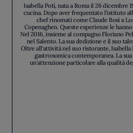
Isabella Potì, nata a Roma il 26 dicembre 
cucina. Dopo aver frequentato l'istituto a
chef rinomati come Claude Bosi a Lon
Copenaghen. Queste esperienze le hanno 
Nel 2016, insieme al compagno Floriano Pelle
nel Salento. La sua dedizione e il suo tale
Oltre all'attività nel suo ristorante, Isabe
gastronomica contemporanea. La sua filo
un'attenzione particolare alla qualità de
continua ricerca dell'eccell
Situato nel cuore di Lecce, Bros' è il risulta
si distingue per un ambiente minimalista 
La cucina di Bros' è un connubio tra avan