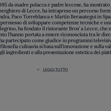
1995 da madre polacca e padre leccese, ha mostrato 
lberghiero di Lecce, ha intrapreso un percorso forma
dra, Paco Torreblanca e Martín Berasategui in Spag
permesso di sviluppare competenze tecniche e una 
grino, ha fondato il ristorante Bros' a Lecce, che 
nto l'hanno portata a essere riconosciuta tra le diec
lla ha partecipato come giudice in programmi televisiv
sofia culinaria si basa sull'innovazione e sulla val
gli ingredienti e alla presentazione estetica dei piatt
enza e da un impegno costante nella promozione del
Ristoranti
LEGGI TUTTO
to della visione innovativa di Floriano Pellegrino e Is
e contemporaneo, dove ogni dettaglio è studiato per
guardia e radici territoriali, proponendo piatti che