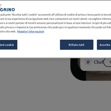
de Bosi, Paco Torreblanca e Martín
 Floriano Pellegrino, ha fondato il
ttenuto la prima stella Michelin nel
pulsante "Accetta tutti i cookie" acconsenti all'utilizzo di cookie di prima e terza parte (o tecnol
influenti della cucina italiana, Potì è
rare la tua esperienza di navigazione web, fare valutazioni sui nostri utenti, raccogliere informa
e tradizione e innovazione nella
oi e ai nostri partner di fornirti annunci personalizzati in base ai tuoi interessi. Scopri di più su
li ingredienti locali attraverso tecniche
ulla privacy e imposta le tue preferenze cliccando qui o in qualsiasi momento cliccando sul lin
stro sito web.
Maggiori informazioni
ulla ricerca dell'eccellenza e sulla
ioni cookie
Rifiuta tutti
Accetta 
Chef