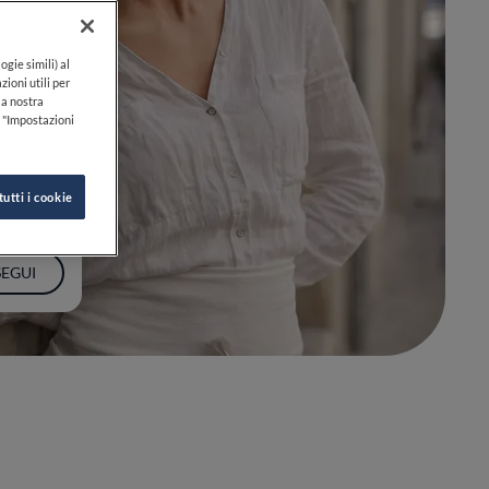
ogie simili) al
zioni utili per
lla nostra
k "Impostazioni
tutti i cookie
SEGUI