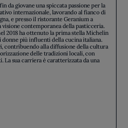
fin da giovane una spiccata passione per la
tivo internazionale, lavorando al fianco di
na, e presso il ristorante Geranium a
visione contemporanea della pasticceria.
nel 2018 ha ottenuto la prima stella Michelin
i donne più influenti della cucina italiana.
i, contribuendo alla diffusione della cultura
orizzazione delle tradizioni locali, con
i. La sua carriera è caratterizzata da una
la cucina italiana nel mondo.
abella Potì. Inaugurato nel 2016, il ristorante
 offrire un'esperienza gastronomica unica.
 reinterpretano la tradizione pugliese con