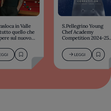
rasloca in Valle
S.Pellegrino Young
: tutto quello che
Chef Academy
apere sul nuovo
Competition 2024-25:
to firmato Potì-
tutto pronto per la
rino
finale regionale italian
EGGI
LEGGI