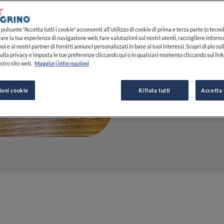
31 OTT 2023
pulsante "Accetta tutti i cookie" acconsenti all'utilizzo di cookie di prima e terza parte (o tecnol
rare la tua esperienza di navigazione web, fare valutazioni sui nostri utenti, raccogliere informa
oi e ai nostri partner di fornirti annunci personalizzati in base ai tuoi interessi. Scopri di più su
DA
FINE DINING LOVERS
ulla privacy e imposta le tue preferenze cliccando qui o in qualsiasi momento cliccando sul lin
REDAZIONE
stro sito web.
Maggiori informazioni
ioni cookie
Rifiuta tutti
Accetta 