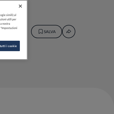
ogie simili) al
zioni utili per
lla nostra
k "Impostazioni
SALVA
tutti i cookie