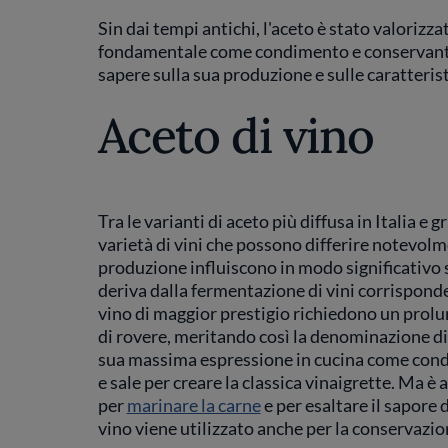
Sin dai tempi antichi, l'aceto è stato valorizz
fondamentale come condimento e conservante n
sapere sulla sua produzione e sulle caratteristi
Aceto di vino
Tra le varianti di aceto più diffusa in Italia e 
varietà di vini che possono differire notevolm
produzione influiscono in modo significativo s
deriva dalla fermentazione di vini corrisponden
vino di maggior prestigio richiedono un prol
di rovere, meritando così la denominazione di "r
sua massima espressione in cucina come condi
e sale per creare la classica vinaigrette. Ma è
per
marinare la carne
e per esaltare il sapore 
vino viene utilizzato anche per la conservazio