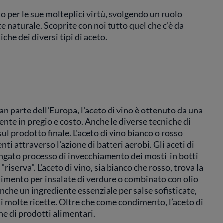
ato per le sue molteplici virtù, svolgendo un ruolo
aturale. Scoprite con noi tutto quel che c’è da
che dei diversi tipi di aceto.
gran parte dell'Europa, l'aceto di vino è ottenuto da una
ente in pregio e costo. Anche le diverse tecniche di
ul prodotto finale. L'aceto di vino bianco o rosso
ti attraverso l'azione di batteri aerobi. Gli aceti di
ungato processo di invecchiamento dei mosti in botti
iserva". L'aceto di vino, sia bianco che rosso, trova la
mento per insalate di verdure o combinato con olio
 anche un ingrediente essenziale per salse sofisticate,
di molte ricette. Oltre che come condimento, l’aceto di
ne di prodotti alimentari.