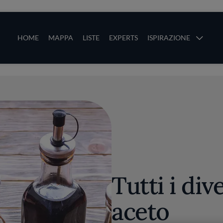
ze
Main navigation
HOME
MAPPA
LISTE
EXPERTS
ISPIRAZIONE
Salta al contenuto principale
li
Tutti i dive
aceto