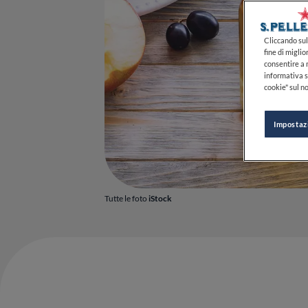
Cliccando sul 
fine di miglio
consentire a n
informativa s
cookie" sul no
Impostaz
Tutte le foto
iStock