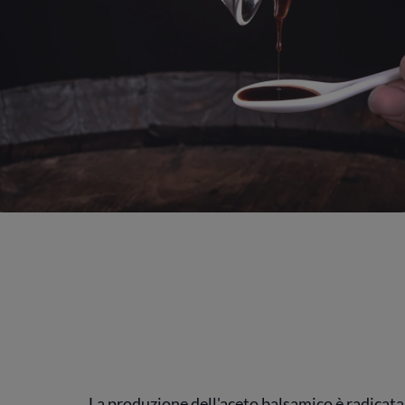
La produzione dell'aceto balsamico è radicata i