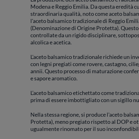
Modena e Reggio Emilia. Da questa eredità cultu
straordinaria qualità, noto come aceto balsam
l'aceto balsamico tradizionale di Reggio Emi
(Denominazione di Origine Protetta). Questo 
controllate da un rigido disciplinare, sottopo
alcolica e acetica.
L'aceto balsamico tradizionale richiede un inv
con legni pregiati come rovere, castagno, cili
annii. Questo processo di maturazione conferi
e sapore aromatico.
L’aceto balsamico etichettato come tradiziona
prima di essere imbottigliato con un sigillo 
Nella stessa regione, si produce l'aceto bals
Protetta), meno pregiato rispetto al DOP e o
ugualmente rinomato per il suo inconfondibil