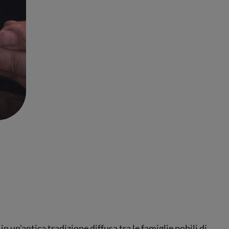
n un'antica tradizione diffusa tra le famiglie nobili di