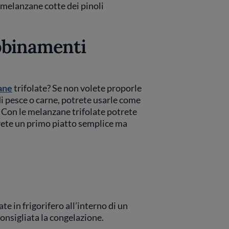
 melanzane cotte dei pinoli
bbinamenti
ane
trifolate? Se non volete proporle
i pesce o carne, potrete usarle come
 Con le melanzane trifolate potrete
rete un primo piatto semplice ma
e in frigorifero all’interno di un
consigliata la congelazione.