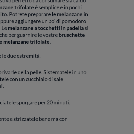
tivo perfetto da consumare sia caldo
nzane trifolate
è semplice e in pochi
ito. Potrete preparare le
melanzane in
, oppure aggiungere un po’ di pomodoro
. Le
melanzane a tocchetti in padella
si
he per guarnire le vostre
bruschette
e melanzane trifolate
.
 le due estremità.
rivarle della pelle. Sistematele in uno
tele con un cucchiaio di sale
i.
ciatele spurgare per 20 minuti.
nte e strizzatele bene ma con