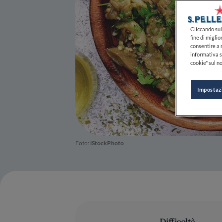
Cliccando sul 
fine di miglio
consentire a n
informativa s
cookie" sul no
Impostaz
Foto:
iStockPhoto
Difficoltà