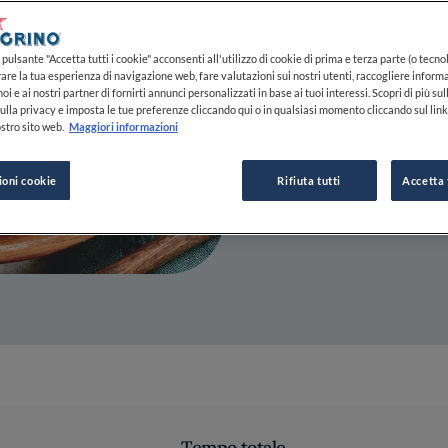
26 LUG 2023
pulsante "Accetta tutti i cookie" acconsenti all'utilizzo di cookie di prima e terza parte (o tecnol
rare la tua esperienza di navigazione web, fare valutazioni sui nostri utenti, raccogliere informa
DA
CLAUDIA CONCAS
oi e ai nostri partner di fornirti annunci personalizzati in base ai tuoi interessi. Scopri di più su
GIORNALISTA
ulla privacy e imposta le tue preferenze cliccando qui o in qualsiasi momento cliccando sul lin
stro sito web.
Maggiori informazioni
ioni cookie
Rifiuta tutti
Accetta 
Tempo totale