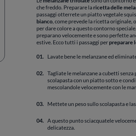
Le
melanzane trifolate
sono un contorno es
che freddo. Preparare la
ricetta delle mela
passaggi otterrete un piatto vegetale squis
bianco
, come prevede la ricetta originale
per dare colore a questo contorno speciale
preparano velocemente e sono perfette anc
estive. Ecco tutti i passaggi per
preparare l
01.
Lavate bene le melanzane ed eliminate
02.
Tagliate le melanzane a cubetti senza p
scolapasta con un piatto sotto e condi
mescolandole velocemente con le man
03.
Mettete un peso sullo scolapasta e las
04.
A questo punto sciacquatele veloceme
delicatezza.