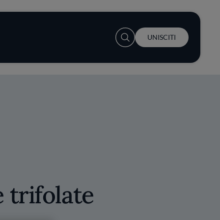
User account menu
UNISCITI
trifolate