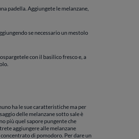
in una padella. Aggiungete le melanzane,
aggiungendo se necessario un mestolo
pargetele con il basilico fresco e, a
olo.
nuno ha le sue caratteristiche ma per
ssaggio delle melanzane sotto sale è
nno più quel sapore pungente che
potrete aggiungere alle melanzane
 concentrato di pomodoro. Per dare un