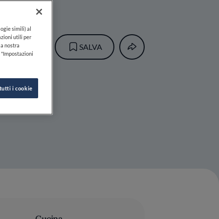
ogie simili) al
zioni utili per
lla nostra
SALVA
k "Impostazioni
tutti i cookie
Cucina