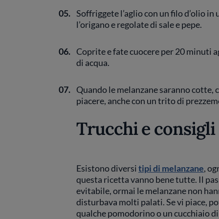
05.
Soffriggete l’aglio con un filo d’olio 
l’origano e regolate di sale e pepe.
06.
Coprite e fate cuocere per 20 minuti 
di acqua.
07.
Quando le melanzane saranno cotte, cos
piacere, anche con un trito di prezzem
Trucchi e consigli
Esistono diversi
tipi di melanzane
, og
questa ricetta vanno bene tutte. Il pa
evitabile, ormai le melanzane non ha
disturbava molti palati. Se vi piace, 
qualche pomodorino o un cucchiaio di