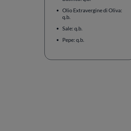
Olio Extravergine di Oliva:
q.b.
Sale: q.b.
Pepe: q.b.