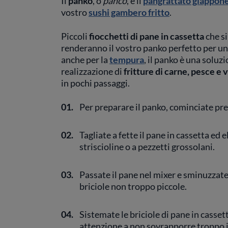
Il
panko
, o
panco
, è il
pangrattato giappon
vostro
sushi gambero fritto
.
Piccoli
fiocchetti di pane in cassetta
che si
renderanno il vostro panko perfetto per u
anche per la
tempura
, il panko è una soluz
realizzazione di
fritture di carne, pesce e
in pochi passaggi.
01.
Per preparare il panko, cominciate pre
02.
Tagliate a fette il pane in cassetta ed e
striscioline o a pezzetti grossolani.
03.
Passate il pane nel mixer e sminuzza
briciole non troppo piccole.
04.
Sistemate le briciole di pane in casset
attenzione a non sovrapporre troppo i