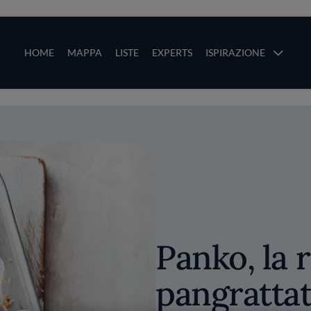
ze
Main navigation
HOME
MAPPA
LISTE
EXPERTS
ISPIRAZIONE
Salta al contenuto principale
li
Panko, la r
pangratta