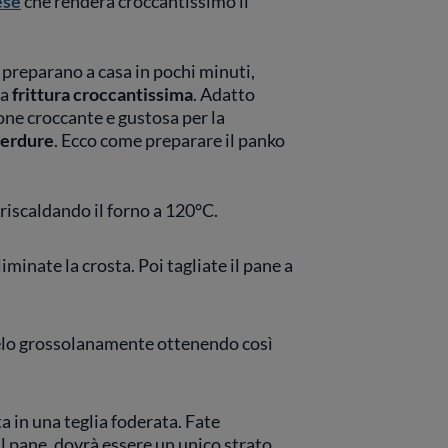
ese
che renderà croccantissimo il
 preparano a casa in pochi minuti,
na
frittura croccantissima
. Adatto
ione croccante e gustosa per la
 verdure
. Ecco come preparare il panko
riscaldando il forno a 120°C.
liminate la crosta. Poi tagliate il pane a
telo grossolanamente ottenendo così
ta in una teglia foderata. Fate
l pane, dovrà essere un unico strato