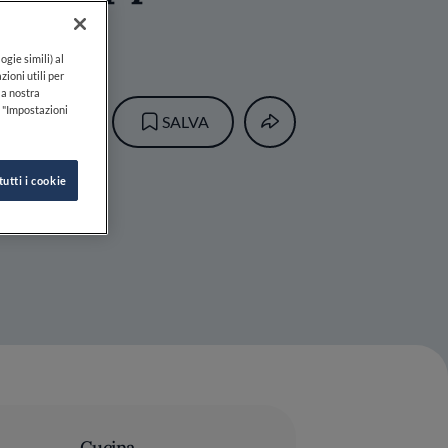
ogie simili) al
zioni utili per
lla nostra
k "Impostazioni
SALVA
tutti i cookie
Cucina