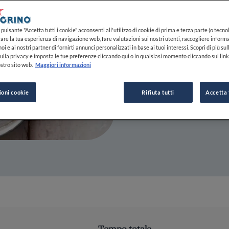
26 LUG 2022
pulsante "Accetta tutti i cookie" acconsenti all'utilizzo di cookie di prima e terza parte (o tecnol
rare la tua esperienza di navigazione web, fare valutazioni sui nostri utenti, raccogliere informa
oi e ai nostri partner di fornirti annunci personalizzati in base ai tuoi interessi. Scopri di più su
ulla privacy e imposta le tue preferenze cliccando qui o in qualsiasi momento cliccando sul lin
DA
CLAUDIA CONCAS
stro sito web.
Maggiori informazioni
GIORNALISTA
ioni cookie
Rifiuta tutti
Accetta 
Tempo totale