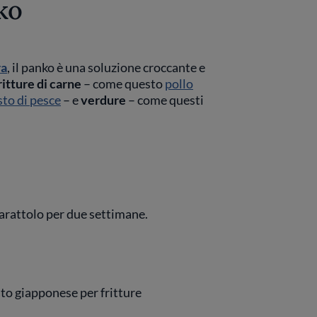
ko
ra
, il panko è una soluzione croccante e
ritture di carne
– come questo
pollo
sto di pesce
– e
verdure
– come questi
barattolo per due settimane.
tato giapponese per fritture