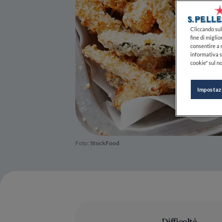
Cliccando sul 
fine di miglio
consentire a n
informativa s
cookie" sul no
Impostaz
Foto:
StockFood
Difficoltà