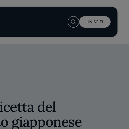
User account menu
UNISCITI
icetta del
to giapponese