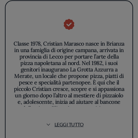
Classe 1978, Cristian Marasco nasce in Brianza
in una famiglia di origine campana, arrivata in
provincia di Lecco per portare l’arte della
pizza napoletana al nord. Nel 1982, i suoi
genitori inaugurano La Grotta Azzurra a
Merate, un locale che propone pizza, piatti di
pesce e specialità partenopee. È qui che il
piccolo Cristian cresce, scopre e si appassiona
un giorno dopo l’altro al mestiere di pizzaiolo
e, adolescente, inizia ad aiutare al bancone
delle pizze. Gli anni passano e Marasco
diventa un esperto di arte bianca, si forma
all’Università della Pizza di Molino Quaglia e
LEGGI TUTTO
inizia a partecipare ad alcune gare del settore,
ottenendo diversi riconoscimenti, che lo