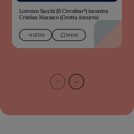
Lorenzo Sacchi (Il Circolino*) incontra
Pizza senza lievito: come fare l'impasto
Cristian Marasco (Grotta Azzurra)
con acqua e farina
LEGGI
LEGGI
SALVA
SALVA