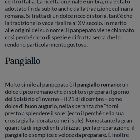
centro Italia. La ricetta originale è umbra, ma è stato
adottato fin da subito anche dalla tradizione culinaria
romana. Si tratta di un dolce ricco di storia, tant’è che
la tradizione lo vede risalire al XV secolo. In merito
alle origini del suo nome: il panpepato viene chiamato
così perché ricco di spezie e di frutta secca che lo
rendono particolarmente gustoso.
Pangiallo
Molto simile al panpepato è il
pangiallo romano:
un
dolce tipico romano che di solito si prepara il giorno
del Solstizio d'Inverno – il 21 di dicembre – come
dolce di buon augurio, nella speranza che “torni
presto a splendere il sole” (ecco il perché della sua
crosta gialla, dorata come il sole). Nonostante la gran
quantità di ingredienti utilizzati per la preparazione, il
pangiallo è semplice e veloce da preparare. È inoltre