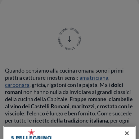
Quando pensiamo alla cucina romana sono i primi
piatti a catturare i nostri sensi:
amatriciana
,
carbonara
, gricia, rigatoni con la pajata. Ma i
dolci
romani
non hanno nulla da invidiare ai grandi classici
della cucina della Capitale.
Frappe romane
,
ciambelle
al vino dei Castelli Romani
,
maritozzi
,
crostata con le
visciole
: l’elenco è lungo e ben fornito. Come succede
per tutte le
ricette della tradizione italiana
, per ogni
dolce tipico romano
ci sono mille e più versioni
differenti. Ingredienti e dosi cambiano in base ai