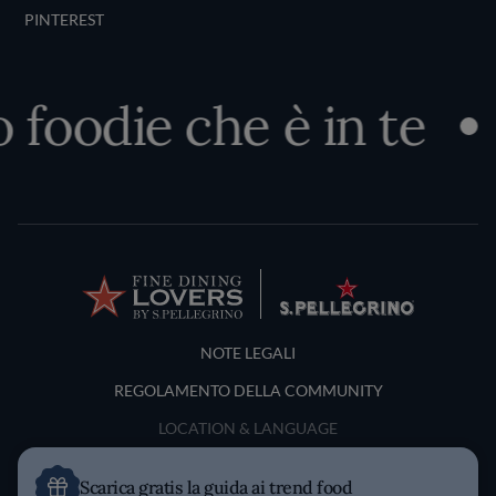
PINTEREST
foodie che è in te
S
Terms and Conditions
NOTE LEGALI
REGOLAMENTO DELLA COMMUNITY
LOCATION & LANGUAGE
Italia
Scarica gratis la guida ai trend food