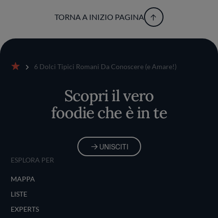
TORNA A INIZIO PAGINA
6 Dolci Tipici Romani Da Conoscere (e Amare!)
Home
Scopri il vero
foodie che è in te
UNISCITI
ESPLORA PER
MAPPA
LISTE
EXPERTS