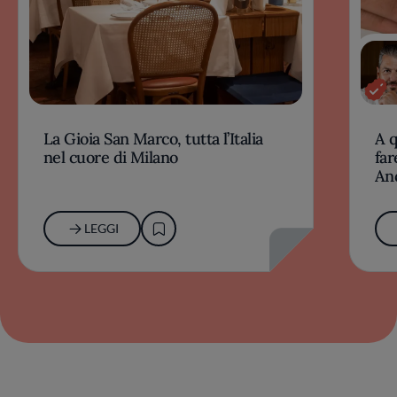
La Gioia San Marco, tutta l’Italia
A 
nel cuore di Milano
far
An
LEGGI