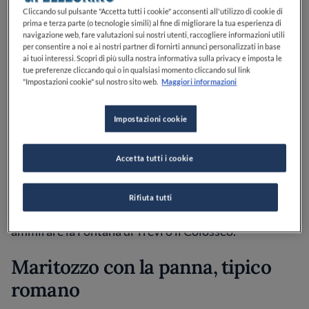
quartieri e spesso ogni famiglia è convinta di avere in
Cliccando sul pulsante "Accetta tutti i cookie" acconsenti all'utilizzo di cookie di
custodia il segreto della vera e unica ricetta originale.
prima e terza parte (o tecnologie simili) al fine di migliorare la tua esperienza di
navigazione web, fare valutazioni sui nostri utenti, raccogliere informazioni utili
L’Italia è bella anche per questo! Scopriamo insieme
5
per consentire a noi e ai nostri partner di fornirti annunci personalizzati in base
dolci tipici romani
da conoscere, gustare e amare per
ai tuoi interessi. Scopri di più sulla nostra informativa sulla privacy e imposta le
l’eternità.
tue preferenze cliccando qui o in qualsiasi momento cliccando sul link
"Impostazioni cookie" sul nostro sito web.
Maggiori informazioni
Dolci tipici romani: i più
Impostazioni cookie
famosi
Accetta tutti i cookie
Li abbiamo già citati, i dolci tipici romani sono senza
dubbio i
maritozzi
con la panna. Andare a Roma e non
Rifiuta tutti
mangiare il maritozzo è come dimenticarsi di
ammirare la Fontana di Trevi o il Colosseo.
Maritozzo con la panna, tipico
romano