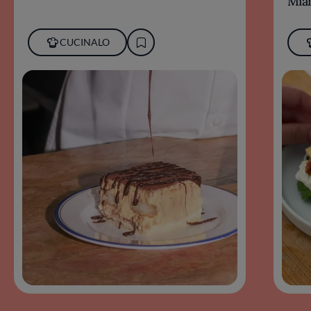
Miam
CUCINALO