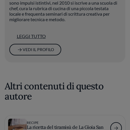
sono impulsi istintivi, nel 2010 si iscrive a una scuola di
chef, cura la rubrica di cucina di una piccola testata
locale e frequenta seminari di scrittura creativa per
migliorare tecnica e metodo.
LEGGI TUTTO
Oltre che con Fine Dining Lovers collabora con altri food
blog, oltre a curare il proprio. Il suo pensiero sul food
writing è molto chiaro: “La cosa bella è che si può
VEDI IL PROFILO
scrivere con la bocca piena”.
Altri contenuti di questo
autore
RECIPE
La ricetta del tiramisù de La Gioia San