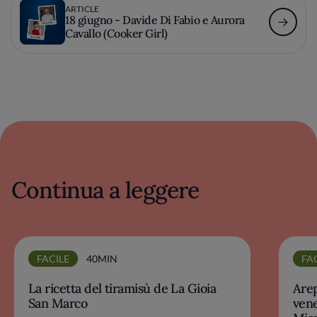
ARTICLE
18 giugno - Davide Di Fabio e Aurora
Cavallo (Cooker Girl)
Continua a leggere
FACILE
40MIN
FA
La ricetta del tiramisù de La Gioia
Arep
San Marco
ven