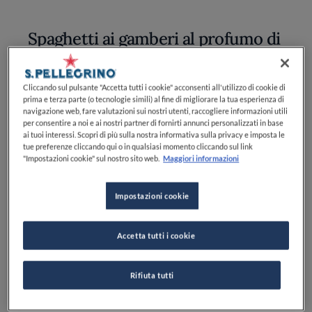
Spaghetti ai gamberi al profumo di
limone: scoprite la ricetta e i
consigli per un primo piatto
Cliccando sul pulsante "Accetta tutti i cookie" acconsenti all'utilizzo di cookie di
perfetto
prima e terza parte (o tecnologie simili) al fine di migliorare la tua esperienza di
navigazione web, fare valutazioni sui nostri utenti, raccogliere informazioni utili
per consentire a noi e ai nostri partner di fornirti annunci personalizzati in base
ai tuoi interessi. Scopri di più sulla nostra informativa sulla privacy e imposta le
tue preferenze cliccando qui o in qualsiasi momento cliccando sul link
Preparazione
"Impostazioni cookie" sul nostro sito web.
Maggiori informazioni
Impostazioni cookie
Gli
spaghetti ai gamberi
, insieme agli
spaghetti
alle vongole
, sono un primo piatto classico
Accetta tutti i cookie
della tradizione della
cucina italiana di mare
.
Per preparare perfetti spaghetti ai
gamberi
ci
sono solo due regole: i gamberi devono essere
Rifiuta tutti
freschissimi e non devono essere cotti a lungo
per non rovinarne le delicate carni. Ma quali