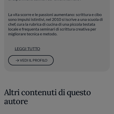
La vita scorre e le passioni aumentano: scrittura e cibo
sono impulsi istintivi, nel 2010 si iscrive a una scuola di
chef, cura la rubrica di cucina di una piccola testata
locale e frequenta seminari di scrittura creativa per
migliorare tecnica e metodo.
LEGGI TUTTO
Oltre che con Fine Dining Lovers collabora con altri food
blog, oltre a curare il proprio. Il suo pensiero sul food
writing è molto chiaro: “La cosa bella è che si può
VEDI IL PROFILO
scrivere con la bocca piena”.
Altri contenuti di questo
autore