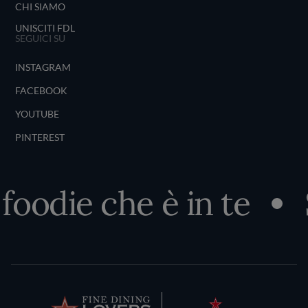
CHI SIAMO
UNISCITI FDL
SEGUICI SU
INSTAGRAM
FACEBOOK
YOUTUBE
PINTEREST
oodie che è in te
Sc