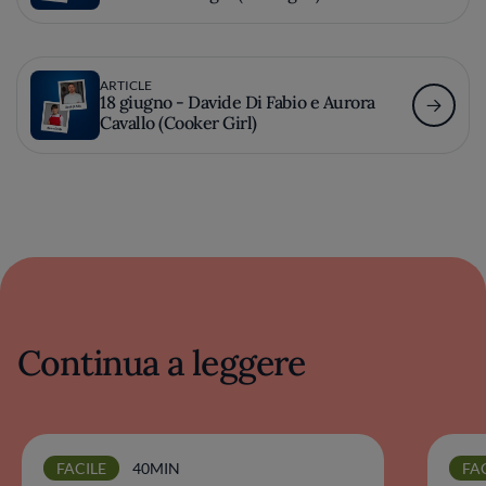
ARTICLE
18 giugno - Davide Di Fabio e Aurora
Cavallo (Cooker Girl)
Continua a leggere
FACILE
40MIN
FA