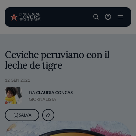
User account m
Salta al contenuto principale
Ceviche peruviano con il
leche de tigre
12 GEN 2021
DA
CLAUDIA CONCAS
GIORNALISTA
SALVA