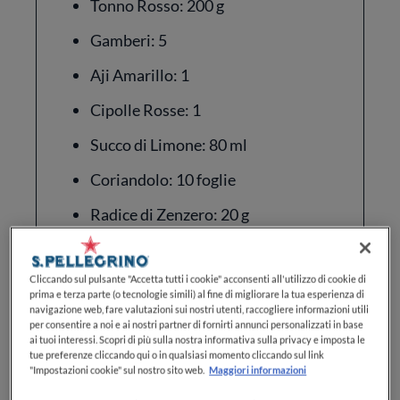
Tonno Rosso: 200 g
Gamberi: 5
Aji Amarillo: 1
Cipolle Rosse: 1
Succo di Limone: 80 ml
Coriandolo: 10 foglie
Radice di Zenzero: 20 g
Aglio: 2 spicchi
Cliccando sul pulsante "Accetta tutti i cookie" acconsenti all'utilizzo di cookie di
Sedano: 80 g
prima e terza parte (o tecnologie simili) al fine di migliorare la tua esperienza di
navigazione web, fare valutazioni sui nostri utenti, raccogliere informazioni utili
Olio Extravergine di Oliva: q.b.
per consentire a noi e ai nostri partner di fornirti annunci personalizzati in base
ai tuoi interessi. Scopri di più sulla nostra informativa sulla privacy e imposta le
Sale: q.b.
tue preferenze cliccando qui o in qualsiasi momento cliccando sul link
"Impostazioni cookie" sul nostro sito web.
Maggiori informazioni