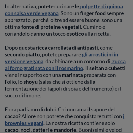
In alternativa, potete cucinare
le
polpette di quinoa
con salsa verde vegana
. Sono un
finger food
sempre
apprezzato, perché, oltre ad essere buone, sono una
ottima
fonte di proteine vegetali.
Cumino e
coriandolo danno un tocco
esotico
alla ricetta.
Dopo
questa ricca carrellata di antipasti
, come
secondo piatto
, potete preparare
gli arrosticini in
versione vegana
, da abbinare a un contorno di
zucca
al forno gratinata con il rosmarino
. Il
seitan a cubetti
viene insaporito con una
marinata
preparata con
l’olio, lo
shoyu
(salsa che si ottiene dalla
fermentazione dei fagioli di soia e del frumento) e il
succo di limone.
E ora parliamo di
dolci
. Chi non ama il sapore del
cacao
? Allore non potrete che conquistare tutti con
i
brownies vegani
.
La nostra ricetta contiene solo
cacao, noci, datteri e mandorle.
Buonissimi e veloci