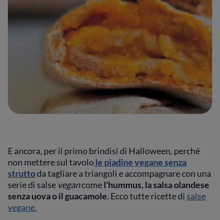
E ancora, per il primo brindisi di Halloween, perché
non mettere sul tavolo
le piadine vegane senza
strutto
da tagliare a triangoli e accompagnare con una
serie di salse
vegan
come
l'hummus, la salsa olandese
senza uova o il guacamole
. Ecco tutte ricette di
salse
vegane.