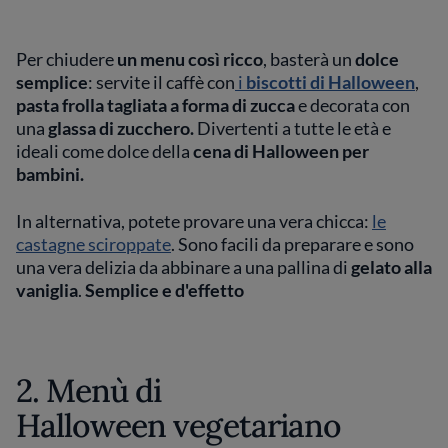
Per chiudere
un menu così ricco
, basterà un
dolce
semplice
: servite il caffè con
i
biscotti di Halloween
,
pasta frolla tagliata a forma di zucca
e decorata con
una
glassa di zucchero.
Divertenti a tutte le età e
ideali come dolce della
cena di Halloween per
bambini.
In alternativa, potete provare una vera chicca:
le
castagne sciroppate
. Sono facili da preparare e sono
una vera delizia da abbinare a una pallina di
gelato alla
vaniglia
.
Semplice e d'effetto
2. Menù di
Halloween vegetariano