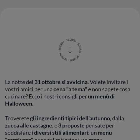
La notte del
31 ottobre si avvicina.
Volete invitare i
vostri amici per una
cena "a tema"
e non sapete cosa
cucinare? Ecco i nostri consigli per
un menù di
Halloween.
Troverete
gli ingredienti tipici dell'autunno
, dalla
zucca alle castagne
, e
3 proposte
pensate per
soddisfare
i diversi stili alimentari
: un
menu
"carnivoro"
e senza limitazioni, un
menu