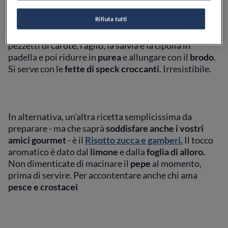
con un
comfort food
saporito e "vellutato": la
Zuppa
Rifiuta tutti
di zucca con speck e salvia
.
E' velocissima da
preparare perché basta far rosolare la polpa di zucca, i
pezzetti di carote, l'aglio, la salvia e la cipolla in
padella e poi ridurre in
purea
e allungare con il
brodo
.
Si serve con le
fette di speck croccanti
. Irresistibile.
In alternativa, un'altra ricetta semplicissima da
preparare - ma che saprà
soddisfare anche i vostri
amici gourmet
- è il
Risotto zucca e gamberi.
Il tocco
aromatico è dato dal
limone
e dalla
foglia di alloro.
Non dimenticate di macinare il
pepe
al momento,
prima di servire. Per accontentare anche chi ama
pesce e crostacei