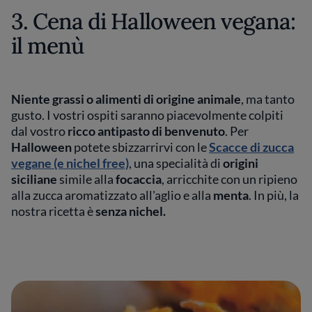
3. Cena di Halloween vegana:
il menù
Niente grassi o alimenti di origine animale
, ma tanto
gusto. I vostri ospiti saranno piacevolmente colpiti
dal vostro
ricco antipasto di benvenuto
. Per
Halloween
potete sbizzarrirvi con le
Scacce di zucca
vegane (e nichel free)
, una specialità di
origini
siciliane
simile alla
focaccia
, arricchite con un ripieno
alla zucca aromatizzato all'aglio e alla
menta
. In più, la
nostra ricetta è
senza nichel.