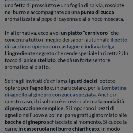
una fetta di prosciutto e una foglia di salvia, rosolate
nel burro e accompagnate da una
purea di zucca
aromatizzata al pepe di cayenna e alla noce moscata.
In alternativa, ecco a voi
un piatto "carnivoro"
che
concentra tutto il meglio dei sapori autunnali:
il petto
di tacchino ripieno con castagne e indivia belga
.
L'
ingrediente segreto
che rende speciale la ricetta? Un
tocco di
anice stellato
, che dà un forte sentore
aromatico al piatto.
Se tra gli invitati c'è chi ama
i gusti decisi
, potete
optare per
l'agnello
e, in particolare, per la
Lombatina
di agnello al ginepro con zucca speziata
.
Anche in
questo caso, il risultato è eccezionale ma
la modalità
di preparazione semplice.
Si impanano i pezzi di
agnello nell'uovo e poi nel pane grattugiato misto alle
bacche di ginepro
schiacciate al momento. Si cuoce la
carne
in casseruola nel burro chiarificato
, in modo