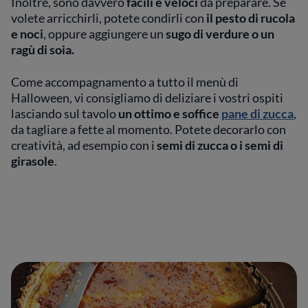
Inoltre, sono davvero
facili e veloci
da preparare. Se
volete arricchirli, potete condirli con
il pesto di rucola
e noci
, oppure aggiungere un
sugo di verdure o un
ragù di soia.
Come accompagnamento a tutto il menù di
Halloween, vi consigliamo di deliziare i vostri ospiti
lasciando sul tavolo
un ottimo e soffice
pane di zucca
,
da tagliare a fette al momento. Potete decorarlo con
creatività, ad esempio con i
semi di zucca o i semi di
girasole
.