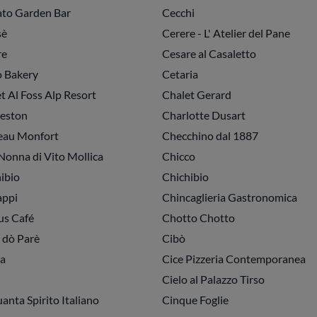
to Garden Bar
Cecchi
sè
Cerere - L' Atelier del Pane
re
Cesare al Casaletto
 Bakery
Cetaria
t Al Foss Alp Resort
Chalet Gerard
eston
Charlotte Dusart
eau Monfort
Checchino dal 1887
Nonna di Vito Mollica
Chicco
ibio
Chichibio
appi
Chincaglieria Gastronomica
us Café
Chotto Chotto
 dò Parè
Cibò
a
Cice Pizzeria Contemporanea
Cielo al Palazzo Tirso
anta Spirito Italiano
Cinque Foglie