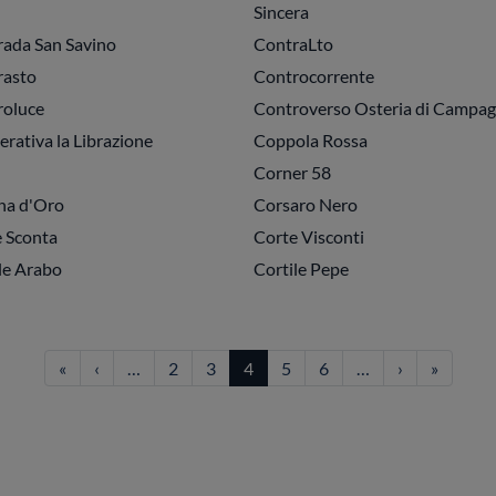
Sincera
ada San Savino
ContraLto
rasto
Controcorrente
roluce
Controverso Osteria di Campa
rativa la Librazione
Coppola Rossa
Corner 58
na d'Oro
Corsaro Nero
 Sconta
Corte Visconti
le Arabo
Cortile Pepe
Prima pagina
Pagina precedente
Pagina succ
Ultima 
«
‹
…
2
3
4
5
6
…
›
»