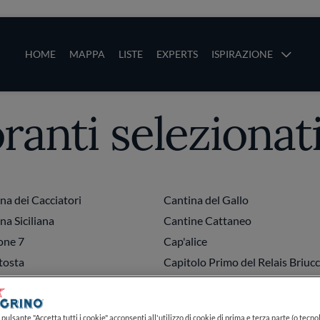
ze
Main navigation
HOME
MAPPA
LISTE
EXPERTS
ISPIRAZIONE
oranti selezionat
Salta al contenuto principale
li
na dei Cacciatori
Cantina del Gallo
na Siciliana
Cantine Cattaneo
one 7
Cap'alice
tosta
Capitolo Primo del Relais Briucc
aro Locanda & Malvasia
Capogiro
ri Restaurant & Lounge
Cappuccini Cucina San Frances
pulsante "Accetta tutti i cookie" acconsenti all'utilizzo di cookie di prima e terza parte (o tecnol