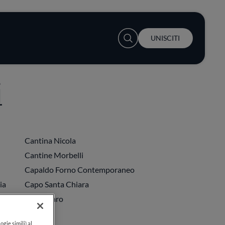
User account menu
UNISCITI
i
Cantina Nicola
Cantine Morbelli
Capaldo Forno Contemporaneo
ia
Capo Santa Chiara
Capolinaro
co
Capri
ogie simili) al