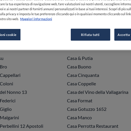
ccio
Capriccio
rare la tua esperienza di navigazione web, fare valutazioni sui nostri utenti, raccogliere informa
oi e ai nostri partner di fornirti annunci personalizzati in base ai tuoi interessi. Scopri di più su
amomo
Carem
ulla privacy e imposta le tue preferenze cliccando qui o in qualsiasi momento cliccando sul lin
nano del Grand Hotel Sitea
Carlo e Camillo
stro sito web.
Maggiori informazioni
 Sammarco 2.0
Carminuccio a Mariconda
ioni cookie
Rifiuta tutti
Accetta 
ssage Poltu Quatu
Carpe Diem
e Diem
Carter Oblio
su
Casa & Putia
 Bro
Casa Buono
Cappellari
Casa Cinquanta
Coloni
Casa Coppelle
del Nonno 13
Casa del Vino della Vallagarina
Federici
Casa Format
Giglio
Casa Gotuzzo 1652
Malgarini
Casa Manco
Perbellini 12 Apostoli
Casa Perrotta Restaurant