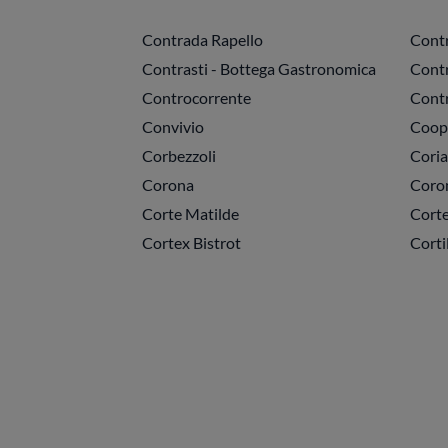
Contrada Rapello
Contr
Contrasti - Bottega Gastronomica
Cont
Controcorrente
Cont
Convivio
Coope
Corbezzoli
Coria
Corona
Coro
Corte Matilde
Corte
Cortex Bistrot
Corti
Paginazione