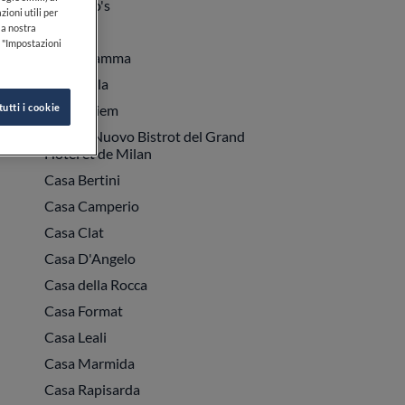
Capuano's
zioni utili per
lla nostra
Carico
k "Impostazioni
Carlo Fiamma
Carmnella
tutti i cookie
Carpe Diem
Caruso Nuovo Bistrot del Grand
Hotel et de Milan
Casa Bertini
Casa Camperio
Casa Clat
Casa D'Angelo
Casa della Rocca
Casa Format
Casa Leali
Casa Marmida
Casa Rapisarda