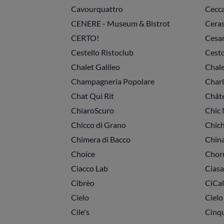
Cavourquattro
Cecca
CENERE - Museum & Bistrot
Cera
CERTO!
Cesa
Cestello Ristoclub
Cesto
Chalet Galileo
Chale
Champagneria Popolare
Charl
Chat Qui Rit
Chât
ChiaroScuro
Chic 
Chicco di Grano
Chich
Chimera di Bacco
Chin
Choice
Chor
Ciacco Lab
Ciasa
Cibrèo
CiCal
Cielo
Cielo
Cile's
Cinqu