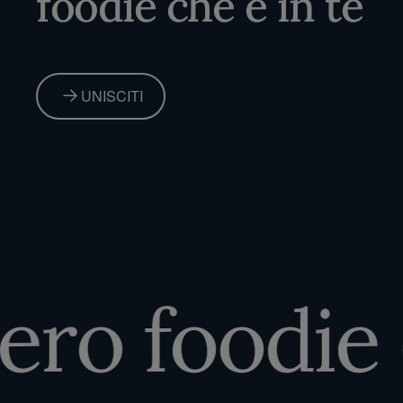
foodie che è in te
UNISCITI
ero foodie c