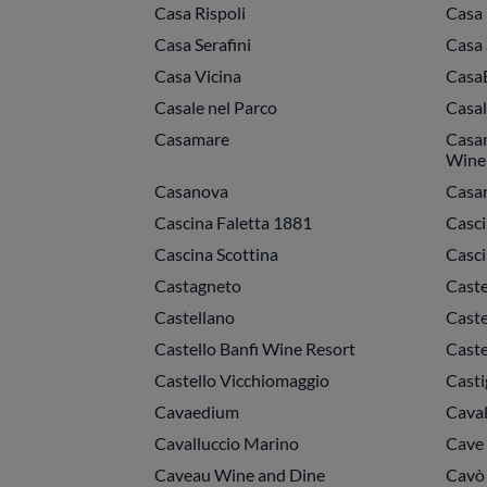
Casa Rispoli
Casa 
Casa Serafini
Casa 
Casa Vicina
CasaB
Casale nel Parco
Casal
Casamare
Casam
Wine
Casanova
Casa
Cascina Faletta 1881
Casci
Cascina Scottina
Casci
Castagneto
Caste
Castellano
Caste
Castello Banfi Wine Resort
Caste
Castello Vicchiomaggio
Casti
Cavaedium
Caval
Cavalluccio Marino
Cave
Caveau Wine and Dine
Cavò L