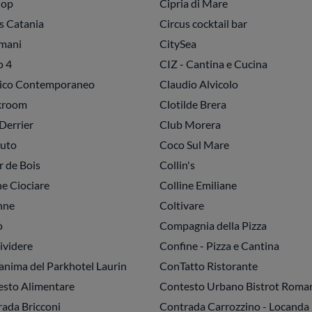
iop
Cipria di Mare
s Catania
Circus cocktail bar
mani
CitySea
o 4
CIZ - Cantina e Cucina
sico Contemporaneo
Claudio Alvicolo
kroom
Clotilde Brera
Derrier
Club Morera
iuto
Coco Sul Mare
 de Bois
Collin's
ne Ciociare
Colline Emiliane
nne
Coltivare
ò
Compagnia della Pizza
ividere
Confine - Pizza e Cantina
nima del Parkhotel Laurin
ConTatto Ristorante
sto Alimentare
Contesto Urbano Bistrot Roma
ada Bricconi
Contrada Carrozzino - Locanda