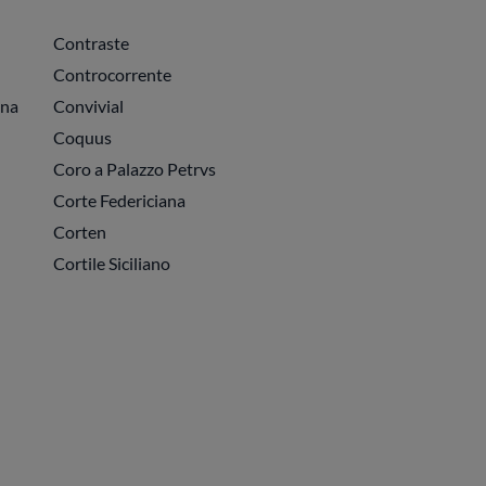
Contraste
Controcorrente
gna
Convivial
Coquus
Coro a Palazzo Petrvs
Corte Federiciana
Corten
Cortile Siciliano
essiva
pagina