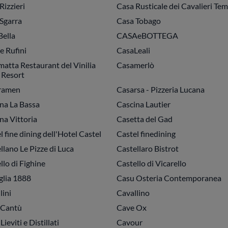
Rizzieri
Casa Rusticale dei Cavalieri Tem
Sgarra
Casa Tobago
ella
CASAeBOTTEGA
e Rufini
CasaLeali
atta Restaurant del Vinilia
Casamerlò
 Resort
ramen
Casarsa - Pizzeria Lucana
na La Bassa
Cascina Lautier
na Vittoria
Casetta del Gad
l fine dining dell'Hotel Castel
Castel finedining
llano Le Pizze di Luca
Castellaro Bistrot
llo di Fighine
Castello di Vicarello
glia 1888
Casu Osteria Contemporanea
lini
Cavallino
 Cantù
Cave Ox
ieviti e Distillati
Cavour