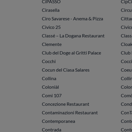
CiPASSO
CipC
Cirasella
Circu
Ciro Savarese - Anema & Pizza
Citta
Civico 25
Civic
Classé – La Dogana Restaurant
Clas
Clemente
Cloa
Club del Doge al Gritti Palace
Club 
Cocchi
Cocc
Cocun del Ciasa Salares
Coeur
Collina
Colli
Coloniàl
Colo
Comi 107
Com
Concezione Restaurant
Cond
Contaminazioni Restaurant
ConTa
Contemporanea
Conte
Contrada
Contr