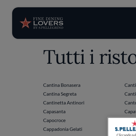
Storie e tenden
Ricette
Tutti i rist
Trucchi e consig
Serie
Cantina Bonasera
Canti
Cantina Segreta
Canti
Cantinetta Antinori
Cant
Capasanta
Capa
Capocroce
Capof
Cappadonia Gelati
Cappe
Cliccando sul 